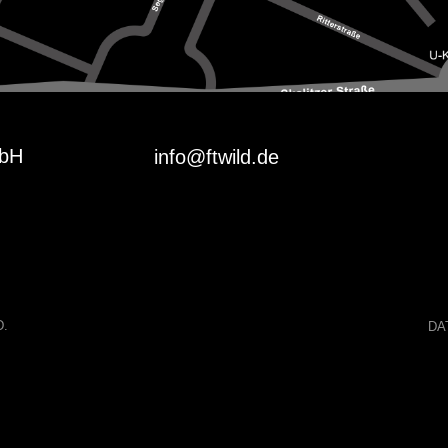
mbH
info@ftwild.de
D.
DA