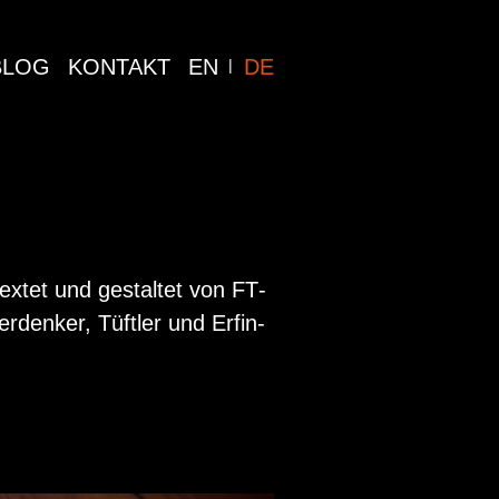
BLOG
KONTAKT
EN
DE
tex­tet und ge­stal­tet von FT­
den­ker, Tüft­ler und Er­fin­