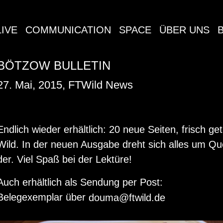
LIVE
COMMUNICATION
SPACE
ÜBER UNS
BÖTZOW BULLETIN
27. Mai, 2015, FTWild News
End­lich wie­der er­hält­lich: 20 neue Sei­ten, frisch ge­
Wild. In der neuen Aus­ga­be dreht sich alles um Quer­
der. Viel Spaß bei der Lek­tü­re!
Auch er­hält­lich als Sen­dung per Post:
Be­le­g­ex­em­plar über
douma@​ftwild.​de