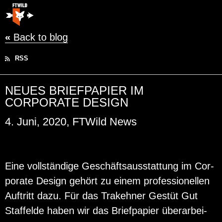
«
Back to blog
RSS
NEUES BRIEFPAPIER IM
CORPORATE DESIGN
4. Juni, 2020, FTWild News
Eine voll­stän­di­ge Ge­schäfts­aus­stat­tung im Cor­
po­ra­te De­sign ge­hört zu einem pro­fes­sio­nel­len
Auf­tritt dazu. Für das Tra­keh­ner Ge­stüt Gut
Staf­felde haben wir das Brief­pa­pier über­ar­bei­