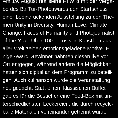
Am 19. Au­gust rea­li­sier­te FT­Wild mit der Ver­ga­
be des Bar­Tur-Pho­to­awards den Start­schuss
einer be­ein­dru­cken­den Aus­stel­lung zu den The­
men Unity in Di­ver­si­ty, Human Love, Cli­ma­te
Chan­ge, Faces of Hu­ma­ni­ty und Pho­to­jour­na­list
of the Year. Über 100 Fotos von Künst­lern aus
aller Welt zei­gen emo­ti­ons­ge­la­de­ne Mo­ti­ve. Ei­
ni­ge Award-Ge­win­ner nah­men die­sen live vor
Ort ent­ge­gen, wäh­rend an­de­re die Mög­lich­keit
hat­ten sich di­gi­tal an dem Pro­gramm zu be­tei­li­
gen. Auch ku­li­na­risch wurde die Ver­an­stal­tung
neu ge­dacht. Statt einem klas­si­schen Buf­fet
gab es für die Be­su­cher eine Food-Box mit un­
ter­schied­lichs­ten Le­cke­rei­en, die durch re­cy­cle­
ba­re Ma­te­ria­len von­ein­an­der ge­trennt wur­den.