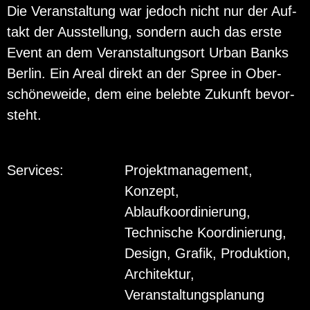
Die Ver­an­stal­tung war je­doch nicht nur der Auf­
takt der Aus­stel­lung, son­dern auch das erste
Event an dem Ver­an­stal­tungs­ort Urban Banks
Ber­lin. Ein Areal di­rekt an der Spree in Ober­
schö­ne­wei­de, dem eine be­leb­te Zu­kunft be­vor­
steht.
Services:
Projektmanagement,
Konzept,
Ablaufkoordinierung,
Technische Koordinierung,
Design, Grafik, Produktion,
Architektur,
Veranstaltungsplanung