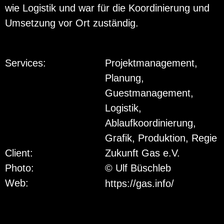
wie Lo­gis­tik und war für die Ko­or­di­nie­rung und
Um­set­zung vor Ort zu­stän­dig.
Services:
Projektmanagement,
Planung,
Guestmanagement,
Logistik,
Ablaufkoordinierung,
Grafik, Produktion, Regie
Client:
Zukunft Gas e.V.
Photo:
© Ulf Büschleb
Web:
https://gas.info/