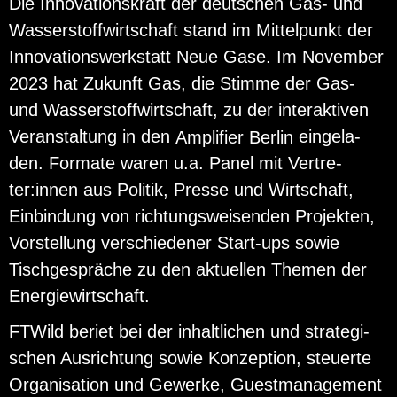
Die In­no­va­ti­ons­kraft der deut­schen Gas- und
Was­ser­stoff­wirt­schaft stand im Mit­tel­punkt der
In­no­va­ti­ons­werk­statt Neue Gase. Im No­vem­ber
2023 hat Zu­kunft Gas, die Stim­me der Gas-
und Was­ser­stoff­wirt­schaft, zu der in­ter­ak­ti­ven
Ver­an­stal­tung in den
ein­ge­la­
Am­pli­fier Ber­lin
den. For­ma­te waren u.a. Panel mit Ver­tre­
ter:innen aus Po­li­tik, Pres­se und Wirt­schaft,
Ein­bin­dung von rich­tungs­wei­sen­den Pro­jek­ten,
Vor­stel­lung ver­schie­de­ner Start-ups sowie
Tisch­ge­sprä­che zu den ak­tu­el­len The­men der
En­er­gie­wirt­schaft.
FT­Wild be­riet bei der in­halt­li­chen und stra­te­gi­
schen Aus­rich­tung sowie Kon­zep­ti­on, steu­er­te
Or­ga­ni­sa­ti­on und Ge­wer­ke, Guest­ma­nage­ment