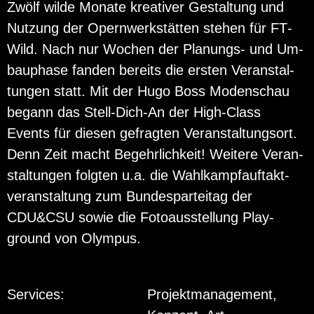
Zwölf wilde Mo­na­te krea­ti­ver Ge­stal­tung und
Nut­zung der Opern­werk­stät­ten ste­hen für FT­
Wild. Nach nur Wo­chen der Pla­nungs- und Um­
bau­pha­se fan­den be­reits die ers­ten Ver­an­stal­
tun­gen statt. Mit der Hugo Boss Mo­den­schau
be­gann das Stell-Dich-An der High-Class
Events für die­sen ge­frag­ten Ver­an­stal­tungs­ort.
Denn Zeit macht Be­gehr­lich­keit! Wei­te­re Ver­an­
stal­tun­gen folg­ten u.a. die Wahl­kampf­auf­takt­
ver­an­stal­tung zum Bun­des­par­tei­tag der
CDU&CSU sowie die Fo­to­aus­stel­lung Play­
ground von Olym­pus.
Services:
Projektmanagement,