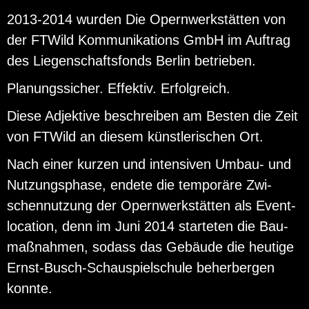
2013-2014 wur­den Die Opern­werk­stät­ten von
der FT­Wild Kom­mu­ni­ka­ti­ons GmbH im Auf­trag
des Lie­gen­schafts­fonds Ber­lin be­trie­ben.
Pla­nungs­si­cher. Ef­fek­tiv. Er­folg­reich.
Diese Ad­jek­ti­ve be­schrei­ben am Bes­ten die Zeit
von FT­Wild an die­sem künst­le­ri­schen Ort.
Nach einer kur­zen und in­ten­si­ven Um­bau- und
Nut­zungs­pha­se, en­de­te die tem­po­rä­re Zwi­
schen­nut­zung der Opern­werk­stät­ten als Event­
lo­ca­ti­on, denn im
Juni 2014
star­te­ten die Bau­
maß­nah­men, so­dass das Ge­bäu­de die heu­ti­ge
Ernst-Busch-Schau­spiel­schu­le be­her­ber­gen
konn­te.