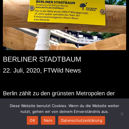
BERLINER STADTBAUM
22. Juli, 2020, FTWild News
Ber­lin zählt zu den grüns­ten Me­tro­po­len der
Welt, in Zei­ten des Kli­ma­wan­dels ist es wich­tig
Diese Website benutzt Cookies. Wenn du die Website weiter
die Luft­qua­li­tät in Städ­ten wei­ter zu stei­gern.
nutzt, gehen wir von deinem Einverständnis aus.
Bäume sind in die­ser Hin­sicht wahre Hel­den, sie
OK
Nein
Datenschutzerklärung
ver­bes­sern das Klima, fil­tern den Fein­staub und