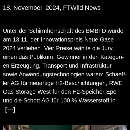
18. November, 2024, FTWild News
Unter der Schirm­herr­schaft des BMBFD wurde
am 13.11. der In­no­va­ti­ons­preis Neue Gase
2024 ver­lie­hen. Vier Prei­se wähl­te die Jury,
einen das Pu­bli­kum. Ge­win­ner in den Ka­te­go­ri­
en Er­zeu­gung, Trans­port und In­fra­struk­tur
sowie An­wen­dungs­tech­no­lo­gi­en waren: Scha­eff­
ler AG für neu­ar­ti­ge H2-Be­schich­tun­gen, RWE
Gas Sto­r­a­ge West für den H2-Spei­cher Epe
und die Schott AG für 100 % Was­ser­stoff in
[···]