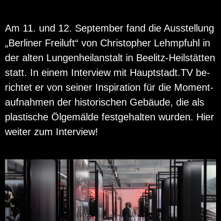
Am 11. und 12. Sep­tem­ber fand die Aus­stel­lung
„Ber­li­ner Frei­luft“ von Chris­to­pher Lehm­pfuhl in
der alten Lun­gen­heil­an­stalt in Bee­litz-Heil­stät­ten
statt. In einem In­ter­view mit Haupt­stadt.TV be­
rich­tet er von sei­ner In­spi­ra­ti­on für die Mo­ment­
auf­nah­men der his­to­ri­schen Ge­bäu­de, die als
plas­ti­sche Öl­ge­mäl­de fest­ge­hal­ten wur­den. Hier
wei­ter zum In­ter­view!