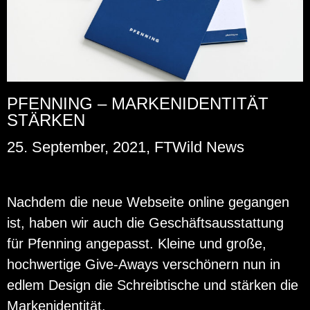
PFENNING – MARKENIDENTITÄT
STÄRKEN
25. September, 2021, FTWild News
Nach­dem die neue Web­sei­te on­line ge­gan­gen
ist, haben wir auch die Ge­schäfts­aus­stat­tung
für Pfen­ning an­ge­passt. Klei­ne und große,
hoch­wer­ti­ge Gi­ve-Aways ver­schö­nern nun in
edlem De­sign die Schreib­ti­sche und stär­ken die
Mar­ken­iden­ti­tät.