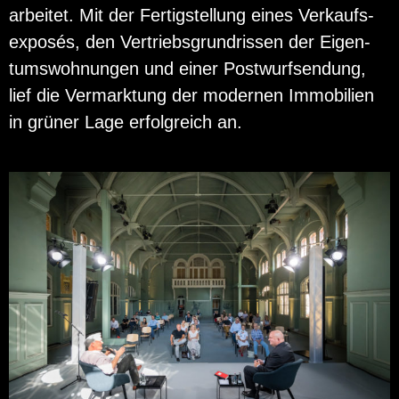
ar­bei­tet. Mit der Fer­tig­stel­lung eines Ver­kaufs­
ex­posés, den Ver­triebs­grund­ris­sen der Ei­gen­
tums­woh­nun­gen und einer Post­wurf­sen­dung,
lief die Ver­mark­tung der mo­der­nen Im­mo­bi­li­en
in grü­ner Lage er­folg­reich an.