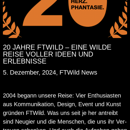
20 JAHRE FTWILD – EINE WILDE
REISE VOLLER IDEEN UND
ERLEBNISSE
5. Dezember, 2024, FTWild News
2004 be­gann un­se­re Reise: Vier En­thu­si­as­ten
aus Kom­mu­ni­ka­ti­on, De­sign, Event und Kunst
grün­den FT­Wild. Was uns seit je her an­treibt
sind Neu­gier und die Men­schen, die uns ihr Ver­