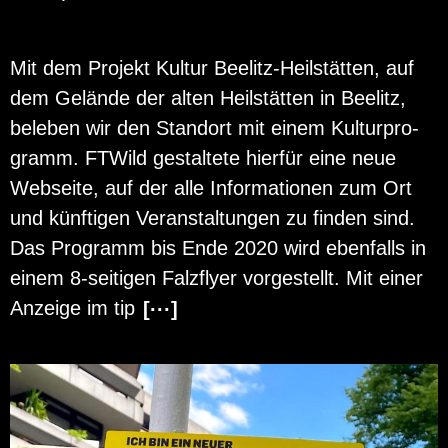
Mit dem Pro­jekt Kul­tur Bee­litz-Heil­stät­ten, auf
dem Ge­län­de der alten Heil­stät­ten in Bee­litz,
be­le­ben wir den Stand­ort mit einem Kul­tur­pro­
gramm. FT­Wild ge­stal­te­te hier­für eine neue
Web­sei­te, auf der alle In­for­ma­tio­nen zum Ort
und künf­ti­gen Ver­an­stal­tun­gen zu fin­den sind.
Das Pro­gramm bis Ende 2020 wird eben­falls in
einem 8-sei­ti­gen Falz­fly­er vor­ge­stellt. Mit einer
An­zei­ge im tip
[···]