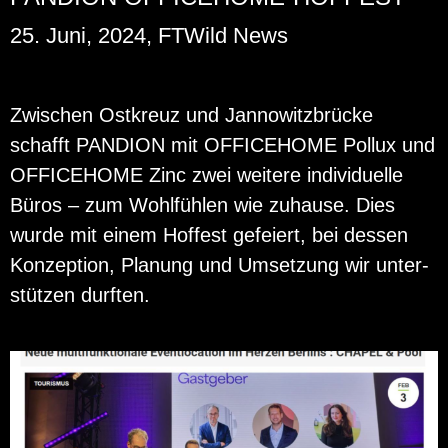
25. Juni, 2024, FTWild News
Zwi­schen Ost­kreuz und Jan­no­witz­brü­cke
schafft PAN­DI­ON mit OF­FICE­HO­ME Pol­lux und
OF­FICE­HO­ME Zinc zwei wei­te­re in­di­vi­du­el­le
Büros – zum Wohl­füh­len wie zu­hau­se. Dies
wurde mit einem Hof­fest ge­fei­ert, bei des­sen
Kon­zep­ti­on, Pla­nung und Um­set­zung wir un­ter­
stüt­zen durf­ten.