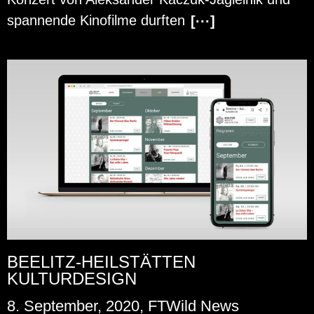
span­nen­de Ki­no­fil­me durf­ten
[···]
BEELITZ-HEILSTÄTTEN
KULTURDESIGN
8. September, 2020, FTWild News