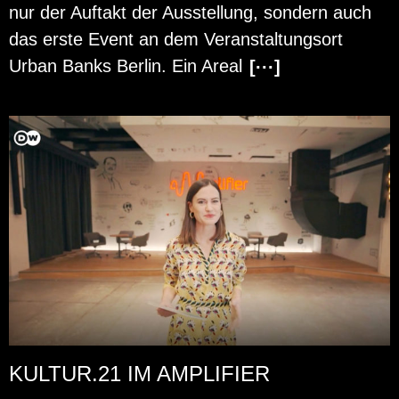
nur der Auf­takt der Aus­stel­lung, son­dern auch
das erste Event an dem Ver­an­stal­tungs­ort
Urban Banks Ber­lin. Ein Areal
[···]
KULTUR.21 IM AMPLIFIER