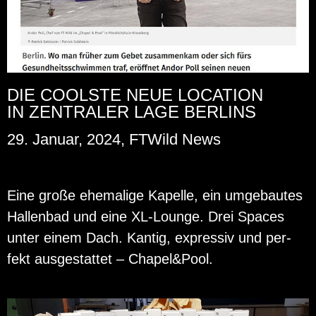
DIE COOLSTE NEUE LOCATION
IN ZENTRALER LAGE BERLINS
29. Januar, 2024, FTWild News
Eine große ehe­ma­li­ge Ka­pel­le, ein um­ge­bau­tes
Hal­len­bad und eine XL-Lounge. Drei Spaces
unter einem Dach. Kan­tig, ex­pres­siv und per­
fekt aus­ge­stat­tet – Cha­pel&Pool.