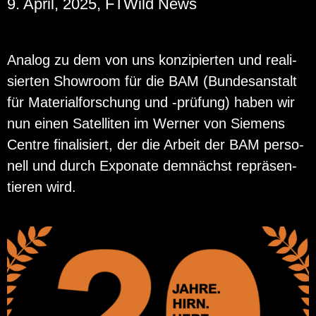
9. April, 2025, FTWild News
Ana­log zu dem von uns kon­zi­pier­ten und rea­li­
sier­ten Show­room für die BAM (Bun­des­an­stalt
für Ma­te­ri­al­for­schung und -prü­fung) haben wir
nun einen Sa­tel­li­ten im Wer­ner von Sie­mens
Cent­re fi­na­li­siert, der die Ar­beit der BAM per­so­
nell und durch Ex­po­na­te dem­nächst re­prä­sen­
tie­ren wird.