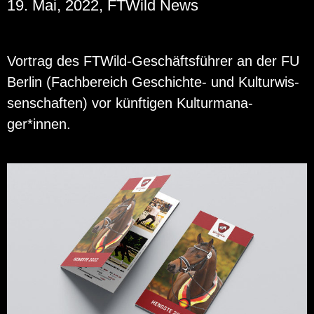
19. Mai, 2022, FTWild News
Vor­trag des FT­Wild-Ge­schäfts­füh­rer an der FU
Ber­lin (Fach­be­reich Ge­schich­te- und Kul­tur­wis­
sen­schaf­ten) vor künf­ti­gen Kul­tur­ma­na­
ger*innen.