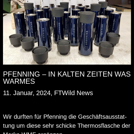
PFENNING – IN KALTEN ZEITEN WAS
WARMES
11. Januar, 2024, FTWild News
Wir durf­ten für Pfen­ning die Ge­schäfts­aus­stat­
tung um diese sehr schi­cke Ther­mos­fla­sche der