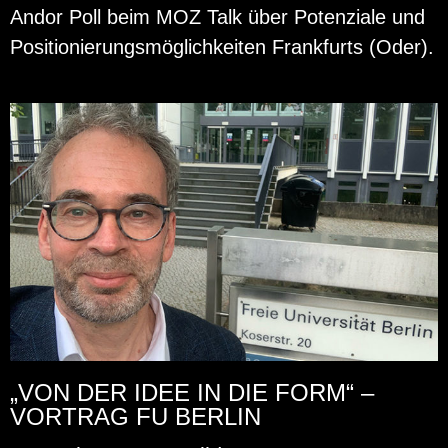
Andor Poll beim MOZ Talk über Po­ten­zia­le und
Po­si­tio­nie­rungs­mög­lich­kei­ten Frank­furts (Oder).
„VON DER IDEE IN DIE FORM“ –
VORTRAG FU BERLIN