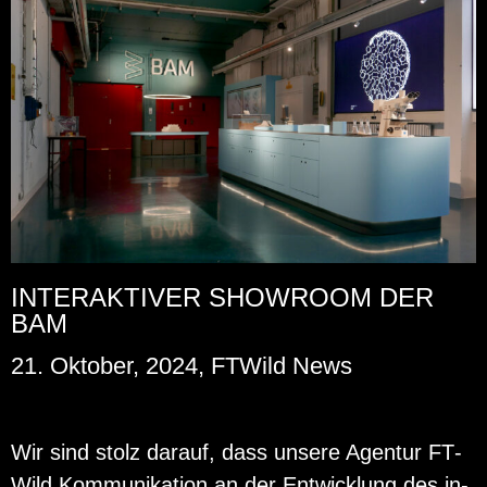
INTERAKTIVER SHOWROOM DER
BAM
21. Oktober, 2024, FTWild News
Wir sind stolz dar­auf, dass un­se­re Agen­tur FT­
Wild Kom­mu­ni­ka­ti­on an der Ent­wick­lung des in­