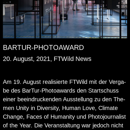
BARTUR-PHOTOAWARD
20. August, 2021, FTWild News
Am 19. Au­gust rea­li­sier­te FT­Wild mit der Ver­ga­
be des Bar­Tur-Pho­to­awards den Start­schuss
einer be­ein­dru­cken­den Aus­stel­lung zu den The­
men Unity in Di­ver­si­ty, Human Love, Cli­ma­te
Chan­ge, Faces of Hu­ma­ni­ty und Pho­to­jour­na­list
of the Year. Die Ver­an­stal­tung war je­doch nicht