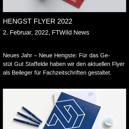
HENGST FLYER 2022
2. Februar, 2022, FTWild News
Neues Jahr – Neue Hengs­te: Für das Ge­
stüt Gut Staf­felde haben wir den ak­tu­el­len Flyer
als Bei­le­ger für Fach­zeit­schrif­ten ge­stal­tet.