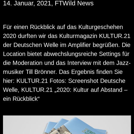
14. Januar, 2021, FTWild News
Für einen Rück­blick auf das Kul­tur­ge­sche­hen
2020 durf­ten wir das Kul­tur­ma­ga­zin KUL­TUR.21
der Deut­schen Welle im Am­pli­fier be­grü­ßen. Die
Lo­ca­ti­on bie­tet ab­wechs­lungs­rei­che Set­tings für
die Mo­dera­ti­on und das In­ter­view mit dem Jazz­
mu­si­ker Till Brön­ner. Das Er­geb­nis fin­den Sie
hier: KUL­TUR.21 Fotos: Screen­shot Deut­sche
Welle, KUL­TUR.21 „2020: Kul­tur auf Ab­stand –
ein Rück­blick“