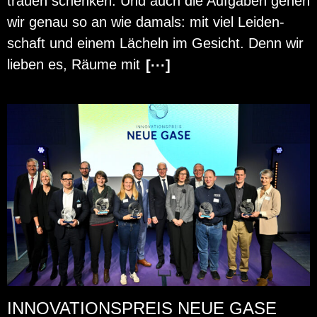
trau­en schen­ken. Und auch die Auf­ga­ben gehen
wir genau so an wie da­mals: mit viel Lei­den­
schaft und einem Lä­cheln im Ge­sicht. Denn wir
lie­ben es, Räume mit
[···]
INNOVATIONSPREIS NEUE GASE