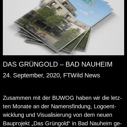
DAS GRÜNGOLD – BAD NAUHEIM
24. September, 2020, FTWild News
Zu­sam­men mit der BUWOG haben wir die letz­
ten Mo­na­te an der Na­mens­fin­dung, Lo­go­ent­
wick­lung und Vi­sua­li­sie­rung von dem neuen
Bau­pro­jekt „Das Grün­gold“ in Bad Nau­heim ge­