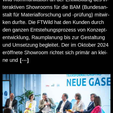
ter­ak­ti­ven Show­rooms für die BAM (Bun­des­an­
stalt für Ma­te­ri­al­for­schung und -prü­fung) mit­wir­
ken durf­te. Die FT­Wild hat den Kun­den durch
den gan­zen Ent­ste­hungs­pro­zess von Kon­zept­
ent­wick­lung, Raum­pla­nung bis zur Ge­stal­tung
und Um­set­zung be­glei­tet. Der im Ok­to­ber 2024
er­öff­ne­te Show­room rich­tet sich pri­mär an klei­
ne und
[···]