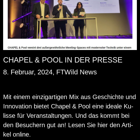
CHAPEL & POOL IN DER PRESSE
8. Februar, 2024, FTWild News
Mit einem ein­zig­ar­ti­gen Mix aus Ge­schich­te und
In­no­va­ti­on bie­tet Cha­pel & Pool eine idea­le Ku­
lis­se für Ver­an­stal­tun­gen. Und das kommt bei
den Be­su­chern gut an! Lesen Sie hier den Ar­ti­
kel on­line.