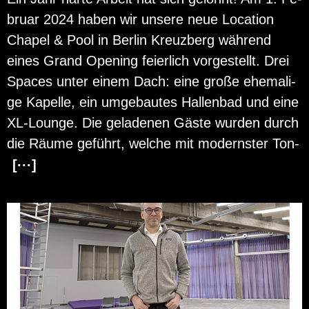
bru­ar 2024 haben wir un­se­re neue Lo­ca­ti­on
Cha­pel & Pool in Ber­lin Kreuz­berg wäh­rend
eines Grand Opening fei­er­lich vor­ge­stellt. Drei
Spaces unter einem Dach: eine große ehe­ma­li­
ge Ka­pel­le, ein um­ge­bau­tes Hal­len­bad und eine
XL-Lounge. Die ge­la­de­nen Gäste wur­den durch
die Räume ge­führt, wel­che mit mo­derns­ter Ton-
[···]