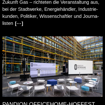
Zu­kunft Gas – rich­te­ten die Ver­an­stal­tung aus,
bei der Stadt­wer­ke, En­er­gie­händ­ler, In­dus­trie­
kun­den, Po­li­ti­ker, Wis­sen­schaft­ler und Jour­na­
lis­ten
[···]
PANDION OFFICEHOME-HOFFEST