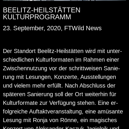
BEELITZ-HEILSTÄTTEN
KULTURPROGRAMM
23. September, 2020, FTWild News
Der Stand­ort Bee­litz-Heil­stät­ten wird mit un­ter­
schied­li­chen Kul­tur­for­ma­ten im Rah­men einer
Zwi­schen­nut­zung vor der schritt­wei­sen Sa­nie­
rung mit Le­sun­gen, Kon­zer­te, Aus­stel­lun­gen
und vie­lem mehr er­füllt. Nach Ab­schluss der
spä­te­ren Sa­nie­rung soll der Ort wei­ter­hin für
Kul­tur­for­ma­te zur Ver­fü­gung ste­hen. Eine er­
folg­rei­che Auf­takt­ver­an­stal­tung, eine amü­san­te
Le­sung mit Ronja von Rönne, ein ma­gi­sches
Kon­zert von Aleksan­der Kac­zuk-Ja­giel­nik und