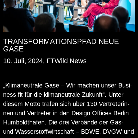
TRANSFORMATIONSPFAD NEUE
GASE
10. Juli, 2024, FTWild News
„Kli­ma­neu­tra­le Gase – Wir ma­chen unser Busi­
ness fit für die kli­ma­neu­tra­le Zu­kunft“. Unter
die­sem Motto tra­fen sich über 130 Ver­tre­te­rin­
nen und Ver­tre­ter in den De­sign Of­fices Ber­lin
Hum­bold­tha­fen. Die drei Ver­bän­de der Gas-
und Was­ser­stoff­wirt­schaft – BDWE, DVGW und