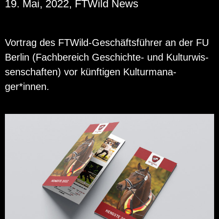
19. Mai, 2022, FTWild News
Vor­trag des FT­Wild-Ge­schäfts­füh­rer an der FU
Ber­lin (Fach­be­reich Ge­schich­te- und Kul­tur­wis­
sen­schaf­ten) vor künf­ti­gen Kul­tur­ma­na­
ger*innen.