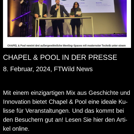
CHAPEL & POOL IN DER PRESSE
8. Februar, 2024, FTWild News
Mit einem ein­zig­ar­ti­gen Mix aus Ge­schich­te und
In­no­va­ti­on bie­tet Cha­pel & Pool eine idea­le Ku­
lis­se für Ver­an­stal­tun­gen. Und das kommt bei
den Be­su­chern gut an! Lesen Sie hier den Ar­ti­
kel on­line.