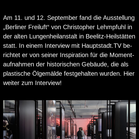
Am 11. und 12. Sep­tem­ber fand die Aus­stel­lung
„Ber­li­ner Frei­luft“ von Chris­to­pher Lehm­pfuhl in
der alten Lun­gen­heil­an­stalt in Bee­litz-Heil­stät­ten
statt. In einem In­ter­view mit Haupt­stadt.TV be­
rich­tet er von sei­ner In­spi­ra­ti­on für die Mo­ment­
auf­nah­men der his­to­ri­schen Ge­bäu­de, die als
plas­ti­sche Öl­ge­mäl­de fest­ge­hal­ten wur­den. Hier
wei­ter zum In­ter­view!