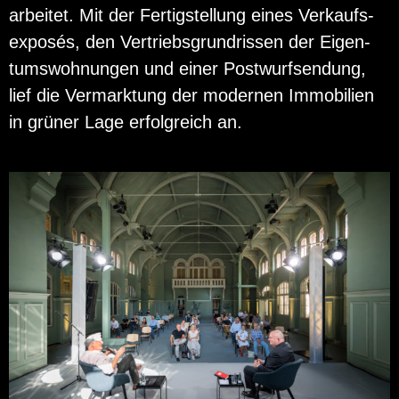
ar­bei­tet. Mit der Fer­tig­stel­lung eines Ver­kaufs­
ex­posés, den Ver­triebs­grund­ris­sen der Ei­gen­
tums­woh­nun­gen und einer Post­wurf­sen­dung,
lief die Ver­mark­tung der mo­der­nen Im­mo­bi­li­en
in grü­ner Lage er­folg­reich an.