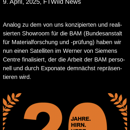
9. April, 2025, FTWild News
Ana­log zu dem von uns kon­zi­pier­ten und rea­li­
sier­ten Show­room für die BAM (Bun­des­an­stalt
für Ma­te­ri­al­for­schung und -prü­fung) haben wir
nun einen Sa­tel­li­ten im Wer­ner von Sie­mens
Cent­re fi­na­li­siert, der die Ar­beit der BAM per­so­
nell und durch Ex­po­na­te dem­nächst re­prä­sen­
tie­ren wird.