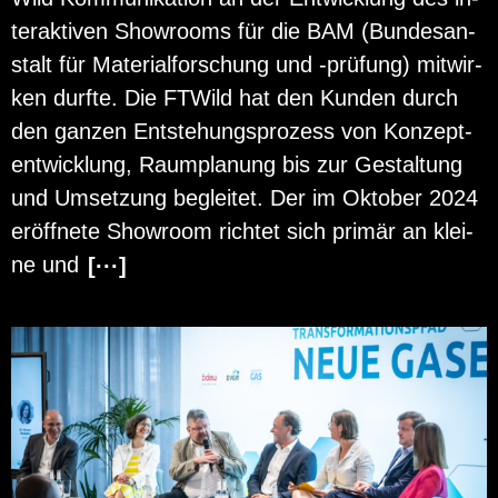
ter­ak­ti­ven Show­rooms für die BAM (Bun­des­an­
stalt für Ma­te­ri­al­for­schung und -prü­fung) mit­wir­
ken durf­te. Die FT­Wild hat den Kun­den durch
den gan­zen Ent­ste­hungs­pro­zess von Kon­zept­
ent­wick­lung, Raum­pla­nung bis zur Ge­stal­tung
und Um­set­zung be­glei­tet. Der im Ok­to­ber 2024
er­öff­ne­te Show­room rich­tet sich pri­mär an klei­
ne und
[···]