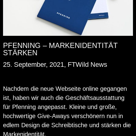
PFENNING – MARKENIDENTITÄT
STÄRKEN
25. September, 2021, FTWild News
Nach­dem die neue Web­sei­te on­line ge­gan­gen
ist, haben wir auch die Ge­schäfts­aus­stat­tung
für Pfen­ning an­ge­passt. Klei­ne und große,
hoch­wer­ti­ge Gi­ve-Aways ver­schö­nern nun in
edlem De­sign die Schreib­ti­sche und stär­ken die
Mar­ken­iden­ti­tät.