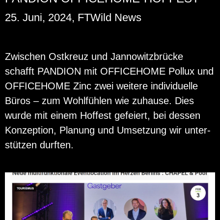
25. Juni, 2024, FTWild News
Zwi­schen Ost­kreuz und Jan­no­witz­brü­cke
schafft PAN­DI­ON mit OF­FICE­HO­ME Pol­lux und
OF­FICE­HO­ME Zinc zwei wei­te­re in­di­vi­du­el­le
Büros – zum Wohl­füh­len wie zu­hau­se. Dies
wurde mit einem Hof­fest ge­fei­ert, bei des­sen
Kon­zep­ti­on, Pla­nung und Um­set­zung wir un­ter­
stüt­zen durf­ten.