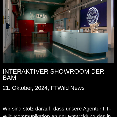
INTERAKTIVER SHOWROOM DER
BAM
21. Oktober, 2024, FTWild News
Wir sind stolz dar­auf, dass un­se­re Agen­tur FT­
Wild Kom­mu­ni­ka­ti­on an der Ent­wick­lung des in­