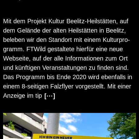
Mit dem Pro­jekt Kul­tur Bee­litz-Heil­stät­ten, auf
dem Ge­län­de der alten Heil­stät­ten in Bee­litz,
be­le­ben wir den Stand­ort mit einem Kul­tur­pro­
gramm. FT­Wild ge­stal­te­te hier­für eine neue
Web­sei­te, auf der alle In­for­ma­tio­nen zum Ort
und künf­ti­gen Ver­an­stal­tun­gen zu fin­den sind.
Das Pro­gramm bis Ende 2020 wird eben­falls in
einem 8-sei­ti­gen Falz­fly­er vor­ge­stellt. Mit einer
An­zei­ge im tip
[···]