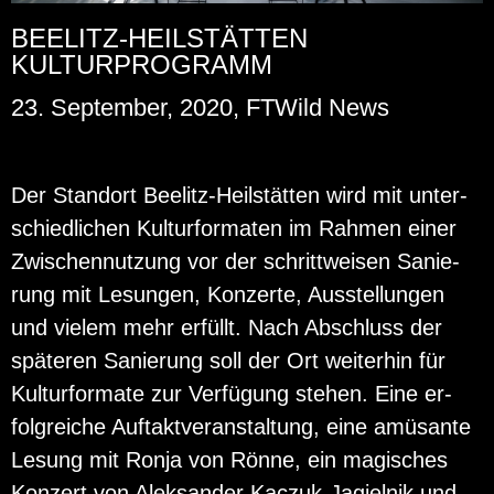
BEELITZ-HEILSTÄTTEN
KULTURPROGRAMM
23. September, 2020, FTWild News
Der Stand­ort Bee­litz-Heil­stät­ten wird mit un­ter­
schied­li­chen Kul­tur­for­ma­ten im Rah­men einer
Zwi­schen­nut­zung vor der schritt­wei­sen Sa­nie­
rung mit Le­sun­gen, Kon­zer­te, Aus­stel­lun­gen
und vie­lem mehr er­füllt. Nach Ab­schluss der
spä­te­ren Sa­nie­rung soll der Ort wei­ter­hin für
Kul­tur­for­ma­te zur Ver­fü­gung ste­hen. Eine er­
folg­rei­che Auf­takt­ver­an­stal­tung, eine amü­san­te
Le­sung mit Ronja von Rönne, ein ma­gi­sches
Kon­zert von Aleksan­der Kac­zuk-Ja­giel­nik und