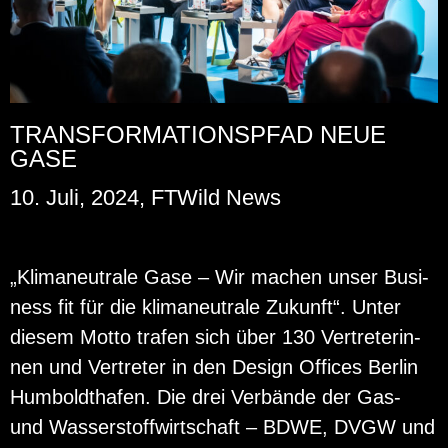
TRANSFORMATIONSPFAD NEUE
GASE
10. Juli, 2024, FTWild News
„Kli­ma­neu­tra­le Gase – Wir ma­chen unser Busi­
ness fit für die kli­ma­neu­tra­le Zu­kunft“. Unter
die­sem Motto tra­fen sich über 130 Ver­tre­te­rin­
nen und Ver­tre­ter in den De­sign Of­fices Ber­lin
Hum­bold­tha­fen. Die drei Ver­bän­de der Gas-
und Was­ser­stoff­wirt­schaft – BDWE, DVGW und