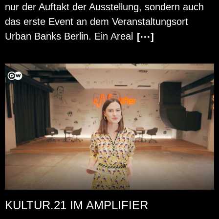
nur der Auf­takt der Aus­stel­lung, son­dern auch
das erste Event an dem Ver­an­stal­tungs­ort
Urban Banks Ber­lin. Ein Areal
[···]
KULTUR.21 IM AMPLIFIER