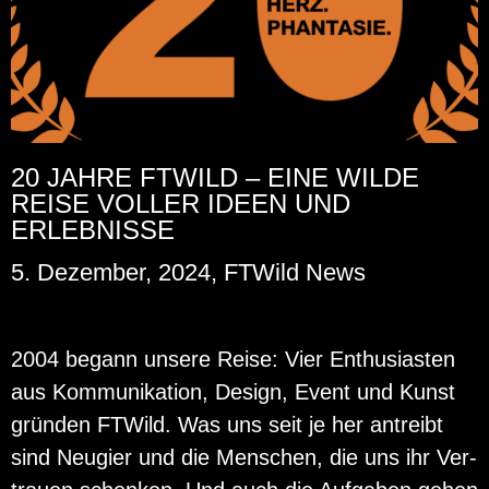
20 JAHRE FTWILD – EINE WILDE
REISE VOLLER IDEEN UND
ERLEBNISSE
5. Dezember, 2024, FTWild News
2004 be­gann un­se­re Reise: Vier En­thu­si­as­ten
aus Kom­mu­ni­ka­ti­on, De­sign, Event und Kunst
grün­den FT­Wild. Was uns seit je her an­treibt
sind Neu­gier und die Men­schen, die uns ihr Ver­