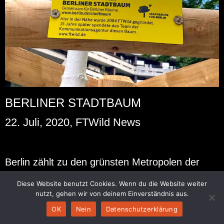
BERLINER STADTBAUM
22. Juli, 2020, FTWild News
Ber­lin zählt zu den grüns­ten Me­tro­po­len der
Welt, in Zei­ten des Kli­ma­wan­dels ist es wich­tig
Diese Website benutzt Cookies. Wenn du die Website weiter
die Luft­qua­li­tät in Städ­ten wei­ter zu stei­gern.
nutzt, gehen wir von deinem Einverständnis aus.
Bäume sind in die­ser Hin­sicht wahre Hel­den, sie
OK
Nein
Datenschutzerklärung
ver­bes­sern das Klima, fil­tern den Fein­staub und