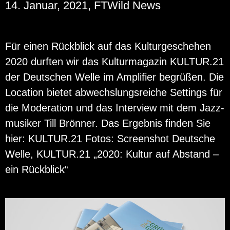
14. Januar, 2021, FTWild News
Für einen Rück­blick auf das Kul­tur­ge­sche­hen
2020 durf­ten wir das Kul­tur­ma­ga­zin KUL­TUR.21
der Deut­schen Welle im Am­pli­fier be­grü­ßen. Die
Lo­ca­ti­on bie­tet ab­wechs­lungs­rei­che Set­tings für
die Mo­dera­ti­on und das In­ter­view mit dem Jazz­
mu­si­ker Till Brön­ner. Das Er­geb­nis fin­den Sie
hier: KUL­TUR.21 Fotos: Screen­shot Deut­sche
Welle, KUL­TUR.21 „2020: Kul­tur auf Ab­stand –
ein Rück­blick“