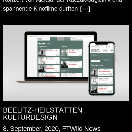
span­nen­de Ki­no­fil­me durf­ten
[···]
BEELITZ-HEILSTÄTTEN
KULTURDESIGN
8. September, 2020, FTWild News