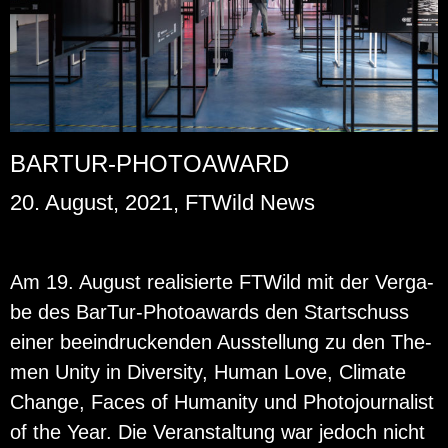
BARTUR-PHOTOAWARD
20. August, 2021, FTWild News
Am 19. Au­gust rea­li­sier­te FT­Wild mit der Ver­ga­
be des Bar­Tur-Pho­to­awards den Start­schuss
einer be­ein­dru­cken­den Aus­stel­lung zu den The­
men Unity in Di­ver­si­ty, Human Love, Cli­ma­te
Chan­ge, Faces of Hu­ma­ni­ty und Pho­to­jour­na­list
of the Year. Die Ver­an­stal­tung war je­doch nicht