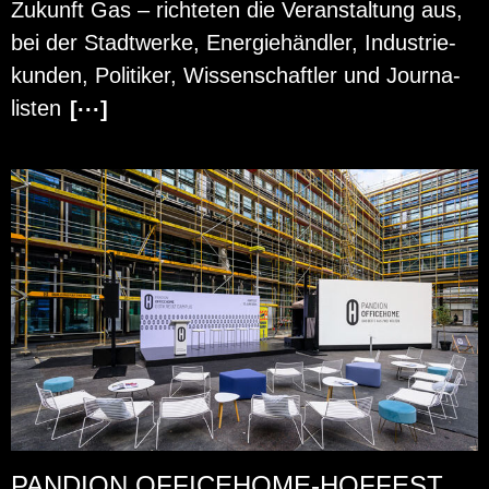
Zu­kunft Gas – rich­te­ten die Ver­an­stal­tung aus,
bei der Stadt­wer­ke, En­er­gie­händ­ler, In­dus­trie­
kun­den, Po­li­ti­ker, Wis­sen­schaft­ler und Jour­na­
lis­ten
[···]
PANDION OFFICEHOME-HOFFEST