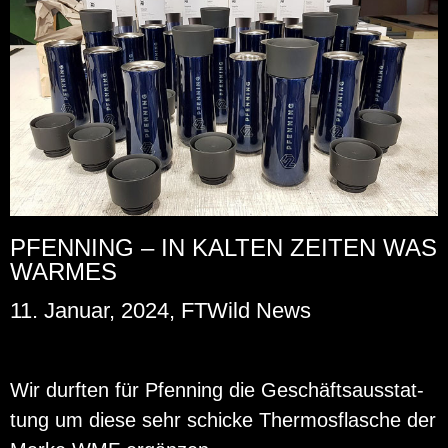
PFENNING – IN KALTEN ZEITEN WAS
WARMES
11. Januar, 2024, FTWild News
Wir durf­ten für Pfen­ning die Ge­schäfts­aus­stat­
tung um diese sehr schi­cke Ther­mos­fla­sche der