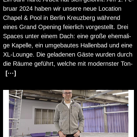
bru­ar 2024 haben wir un­se­re neue Lo­ca­ti­on
Cha­pel & Pool in Ber­lin Kreuz­berg wäh­rend
eines Grand Opening fei­er­lich vor­ge­stellt. Drei
Spaces unter einem Dach: eine große ehe­ma­li­
ge Ka­pel­le, ein um­ge­bau­tes Hal­len­bad und eine
XL-Lounge. Die ge­la­de­nen Gäste wur­den durch
die Räume ge­führt, wel­che mit mo­derns­ter Ton-
[···]