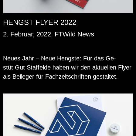
HENGST FLYER 2022
2. Februar, 2022, FTWild News
Neues Jahr – Neue Hengs­te: Für das Ge­
stüt Gut Staf­felde haben wir den ak­tu­el­len Flyer
als Bei­le­ger für Fach­zeit­schrif­ten ge­stal­tet.