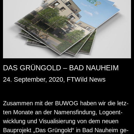
DAS GRÜNGOLD – BAD NAUHEIM
24. September, 2020, FTWild News
Zu­sam­men mit der BUWOG haben wir die letz­
ten Mo­na­te an der Na­mens­fin­dung, Lo­go­ent­
wick­lung und Vi­sua­li­sie­rung von dem neuen
Bau­pro­jekt „Das Grün­gold“ in Bad Nau­heim ge­