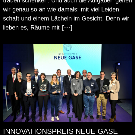
trau­en schen­ken. Und auch die Auf­ga­ben gehen
wir genau so an wie da­mals: mit viel Lei­den­
schaft und einem Lä­cheln im Ge­sicht. Denn wir
lie­ben es, Räume mit
[···]
INNOVATIONSPREIS NEUE GASE