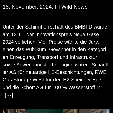
18. November, 2024, FTWild News
Unter der Schirm­herr­schaft des BMBFD wurde
am 13.11. der In­no­va­ti­ons­preis Neue Gase
2024 ver­lie­hen. Vier Prei­se wähl­te die Jury,
einen das Pu­bli­kum. Ge­win­ner in den Ka­te­go­ri­
en Er­zeu­gung, Trans­port und In­fra­struk­tur
sowie An­wen­dungs­tech­no­lo­gi­en waren: Scha­eff­
ler AG für neu­ar­ti­ge H2-Be­schich­tun­gen, RWE
Gas Sto­r­a­ge West für den H2-Spei­cher Epe
und die Schott AG für 100 % Was­ser­stoff in
[···]