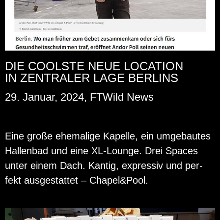
DIE COOLSTE NEUE LOCATION
IN ZENTRALER LAGE BERLINS
29. Januar, 2024, FTWild News
Eine große ehe­ma­li­ge Ka­pel­le, ein um­ge­bau­tes
Hal­len­bad und eine XL-Lounge. Drei Spaces
unter einem Dach. Kan­tig, ex­pres­siv und per­
fekt aus­ge­stat­tet – Cha­pel&Pool.