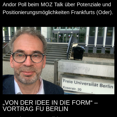
Andor Poll beim MOZ Talk über Po­ten­zia­le und
Po­si­tio­nie­rungs­mög­lich­kei­ten Frank­furts (Oder).
„VON DER IDEE IN DIE FORM“ –
VORTRAG FU BERLIN