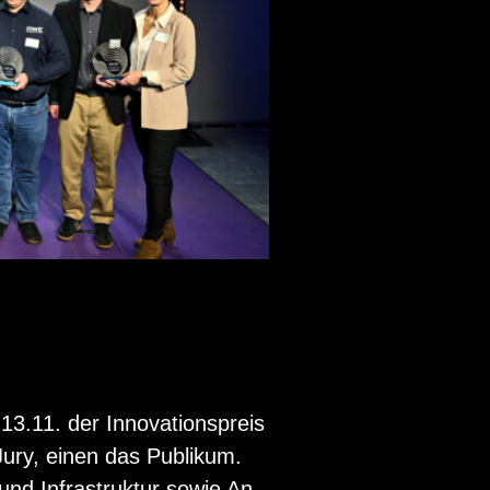
1. der In­no­va­ti­ons­preis
Jury, einen das Pu­bli­kum.
und In­fra­struk­tur sowie An­