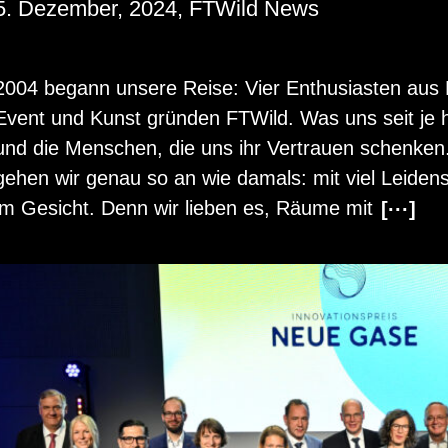
5. Dezember, 2024, FTWild News
2004 be­gann un­se­re Reise: Vier En­thu­si­as­ten aus K
Event und Kunst grün­den FT­Wild. Was uns seit je he
und die Men­schen, die uns ihr Ver­trau­en schen­ken
gehen wir genau so an wie da­mals: mit viel Lei­den
im Ge­sicht. Denn wir lie­ben es, Räume mit
[···]