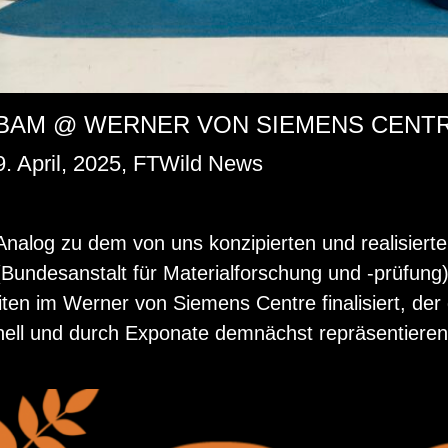
BAM @ WERNER VON SIEMENS CENT
9. April, 2025, FTWild News
Ana­log zu dem von uns kon­zi­pier­ten und rea­li­sie
(Bun­des­an­stalt für Ma­te­ri­al­for­schung und -prü­fu
li­ten im Wer­ner von Sie­mens Cent­re fi­na­li­siert, de
nell und durch Ex­po­na­te dem­nächst re­prä­sen­tie­ren