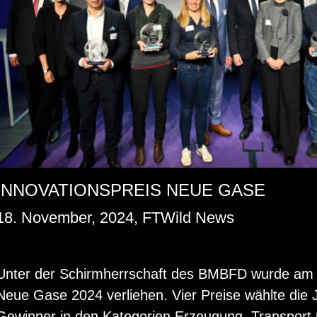
INNOVATIONSPREIS NEUE GASE
18. November, 2024, FTWild News
Unter der Schirm­herr­schaft des BMBFD wurde am 13.1
Neue Gase 2024 ver­lie­hen. Vier Prei­se wähl­te die 
Ge­win­ner in den Ka­te­go­ri­en Er­zeu­gung, Trans­port 