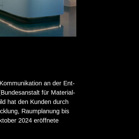
Kom­mu­ni­ka­ti­on an der Ent­
n­des­an­stalt für Ma­te­ri­al­
­Wild hat den Kun­den durch
ick­lung, Raum­pla­nung bis
to­ber 2024 er­öff­ne­te