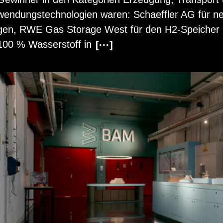
wen­dungs­tech­no­lo­gi­en waren: Scha­eff­ler AG für ne
gen, RWE Gas Sto­r­a­ge West für den H2-Spei­cher
100 % Was­ser­stoff in
[···]