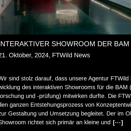
INTERAKTIVER SHOWROOM DER BAM
21. Oktober, 2024, FTWild News
Wir sind stolz dar­auf, dass un­se­re Agen­tur FT­Wild 
wick­lung des in­ter­ak­ti­ven Show­rooms für die BAM (Bu
for­schung und -prü­fung) mit­wir­ken durf­te. Die FT
den gan­zen Ent­ste­hungs­pro­zess von Kon­zept­ent­w
zur Ge­stal­tung und Um­set­zung be­glei­tet. Der im Ok­
Show­room rich­tet sich pri­mär an klei­ne und
[···]