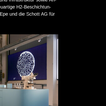
u­ar­ti­ge H2-Be­schich­tun­
 Epe und die Schott AG für