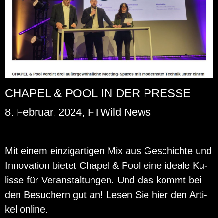
CHAPEL & POOL IN DER PRESSE
8. Februar, 2024, FTWild News
Mit einem ein­zig­ar­ti­gen Mix aus Ge­schich­te und
In­no­va­ti­on bie­tet Cha­pel & Pool eine idea­le Ku­
lis­se für Ver­an­stal­tun­gen. Und das kommt bei
den Be­su­chern gut an! Lesen Sie hier den Ar­ti­
kel on­line.