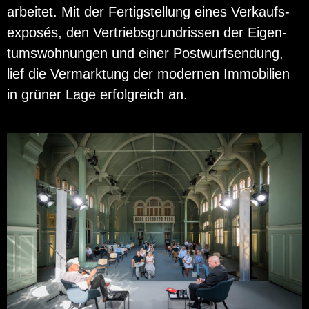
ar­bei­tet. Mit der Fer­tig­stel­lung eines Ver­kaufs­
ex­posés, den Ver­triebs­grund­ris­sen der Ei­gen­
tums­woh­nun­gen und einer Post­wurf­sen­dung,
lief die Ver­mark­tung der mo­der­nen Im­mo­bi­li­en
in grü­ner Lage er­folg­reich an.