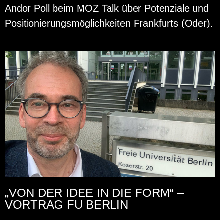
Andor Poll beim MOZ Talk über Po­ten­zia­le und
Po­si­tio­nie­rungs­mög­lich­kei­ten Frank­furts (Oder).
„VON DER IDEE IN DIE FORM“ –
VORTRAG FU BERLIN