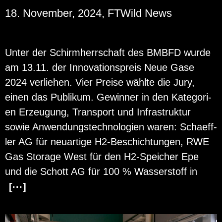
18. November, 2024, FTWild News
Unter der Schirm­herr­schaft des BMBFD wurde
am 13.11. der In­no­va­ti­ons­preis Neue Gase
2024 ver­lie­hen. Vier Prei­se wähl­te die Jury,
einen das Pu­bli­kum. Ge­win­ner in den Ka­te­go­ri­
en Er­zeu­gung, Trans­port und In­fra­struk­tur
sowie An­wen­dungs­tech­no­lo­gi­en waren: Scha­eff­
ler AG für neu­ar­ti­ge H2-Be­schich­tun­gen, RWE
Gas Sto­r­a­ge West für den H2-Spei­cher Epe
und die Schott AG für 100 % Was­ser­stoff in
[···]