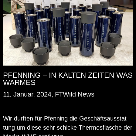
PFENNING – IN KALTEN ZEITEN WAS
WARMES
11. Januar, 2024, FTWild News
Wir durf­ten für Pfen­ning die Ge­schäfts­aus­stat­
tung um diese sehr schi­cke Ther­mos­fla­sche der