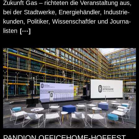
Zu­kunft Gas – rich­te­ten die Ver­an­stal­tung aus,
bei der Stadt­wer­ke, En­er­gie­händ­ler, In­dus­trie­
kun­den, Po­li­ti­ker, Wis­sen­schaft­ler und Jour­na­
lis­ten
[···]
PANDION OFFICEHOME-HOFFEST