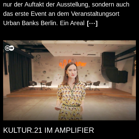
nur der Auf­takt der Aus­stel­lung, son­dern auch
das erste Event an dem Ver­an­stal­tungs­ort
Urban Banks Ber­lin. Ein Areal
[···]
KULTUR.21 IM AMPLIFIER