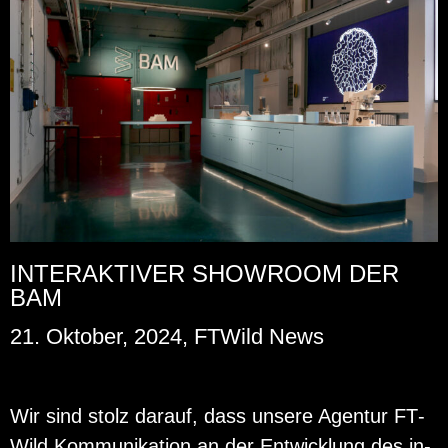
INTERAKTIVER SHOWROOM DER
BAM
21. Oktober, 2024, FTWild News
Wir sind stolz dar­auf, dass un­se­re Agen­tur FT­
Wild Kom­mu­ni­ka­ti­on an der Ent­wick­lung des in­