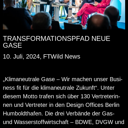
TRANSFORMATIONSPFAD NEUE
GASE
10. Juli, 2024, FTWild News
„Kli­ma­neu­tra­le Gase – Wir ma­chen unser Busi­
ness fit für die kli­ma­neu­tra­le Zu­kunft“. Unter
die­sem Motto tra­fen sich über 130 Ver­tre­te­rin­
nen und Ver­tre­ter in den De­sign Of­fices Ber­lin
Hum­bold­tha­fen. Die drei Ver­bän­de der Gas-
und Was­ser­stoff­wirt­schaft – BDWE, DVGW und