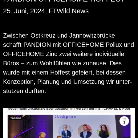
25. Juni, 2024, FTWild News
Zwi­schen Ost­kreuz und Jan­no­witz­brü­cke
schafft PAN­DI­ON mit OF­FICE­HO­ME Pol­lux und
OF­FICE­HO­ME Zinc zwei wei­te­re in­di­vi­du­el­le
Büros – zum Wohl­füh­len wie zu­hau­se. Dies
wurde mit einem Hof­fest ge­fei­ert, bei des­sen
Kon­zep­ti­on, Pla­nung und Um­set­zung wir un­ter­
stüt­zen durf­ten.