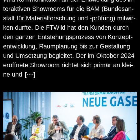
ter­ak­ti­ven Show­rooms für die BAM (Bun­des­an­
stalt für Ma­te­ri­al­for­schung und -prü­fung) mit­wir­
ken durf­te. Die FT­Wild hat den Kun­den durch
den gan­zen Ent­ste­hungs­pro­zess von Kon­zept­
ent­wick­lung, Raum­pla­nung bis zur Ge­stal­tung
und Um­set­zung be­glei­tet. Der im Ok­to­ber 2024
er­öff­ne­te Show­room rich­tet sich pri­mär an klei­
ne und
[···]