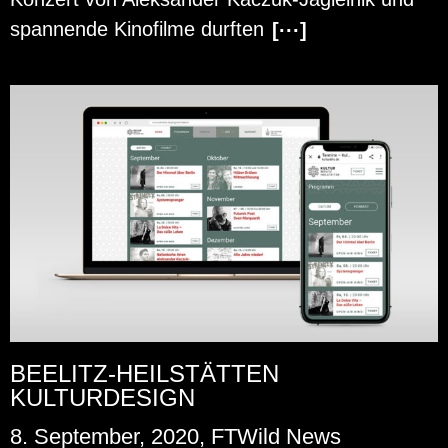
span­nen­de Ki­no­fil­me durf­ten
[···]
BEELITZ-HEILSTÄTTEN
KULTURDESIGN
8. September, 2020, FTWild News