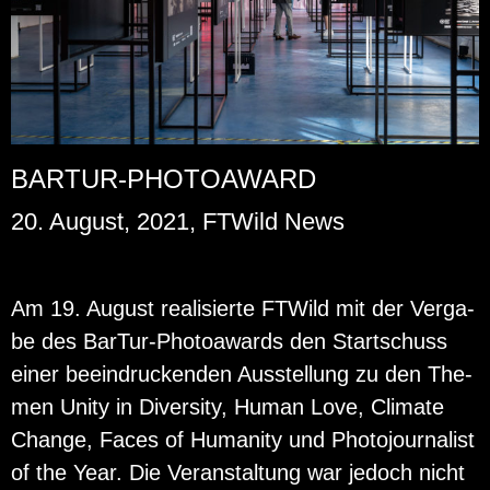
BARTUR-PHOTOAWARD
20. August, 2021, FTWild News
Am 19. Au­gust rea­li­sier­te FT­Wild mit der Ver­ga­
be des Bar­Tur-Pho­to­awards den Start­schuss
einer be­ein­dru­cken­den Aus­stel­lung zu den The­
men Unity in Di­ver­si­ty, Human Love, Cli­ma­te
Chan­ge, Faces of Hu­ma­ni­ty und Pho­to­jour­na­list
of the Year. Die Ver­an­stal­tung war je­doch nicht