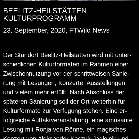
BEELITZ-HEILSTÄTTEN
KULTURPROGRAMM
23. September, 2020, FTWild News
Der Stand­ort Bee­litz-Heil­stät­ten wird mit un­ter­
schied­li­chen Kul­tur­for­ma­ten im Rah­men einer
Zwi­schen­nut­zung vor der schritt­wei­sen Sa­nie­
rung mit Le­sun­gen, Kon­zer­te, Aus­stel­lun­gen
und vie­lem mehr er­füllt. Nach Ab­schluss der
spä­te­ren Sa­nie­rung soll der Ort wei­ter­hin für
Kul­tur­for­ma­te zur Ver­fü­gung ste­hen. Eine er­
folg­rei­che Auf­takt­ver­an­stal­tung, eine amü­san­te
Le­sung mit Ronja von Rönne, ein ma­gi­sches
Kon­zert von Aleksan­der Kac­zuk-Ja­giel­nik und