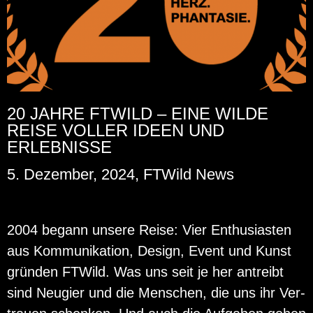
20 JAHRE FTWILD – EINE WILDE
REISE VOLLER IDEEN UND
ERLEBNISSE
5. Dezember, 2024, FTWild News
2004 be­gann un­se­re Reise: Vier En­thu­si­as­ten
aus Kom­mu­ni­ka­ti­on, De­sign, Event und Kunst
grün­den FT­Wild. Was uns seit je her an­treibt
sind Neu­gier und die Men­schen, die uns ihr Ver­