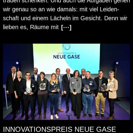
trau­en schen­ken. Und auch die Auf­ga­ben gehen
wir genau so an wie da­mals: mit viel Lei­den­
schaft und einem Lä­cheln im Ge­sicht. Denn wir
lie­ben es, Räume mit
[···]
INNOVATIONSPREIS NEUE GASE