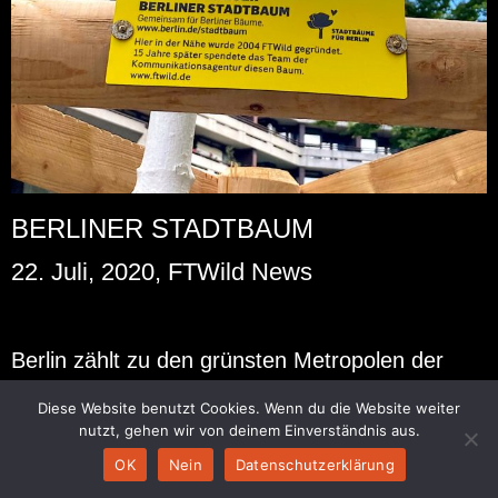
BERLINER STADTBAUM
22. Juli, 2020, FTWild News
Ber­lin zählt zu den grüns­ten Me­tro­po­len der
Welt, in Zei­ten des Kli­ma­wan­dels ist es wich­tig
Diese Website benutzt Cookies. Wenn du die Website weiter
die Luft­qua­li­tät in Städ­ten wei­ter zu stei­gern.
nutzt, gehen wir von deinem Einverständnis aus.
Bäume sind in die­ser Hin­sicht wahre Hel­den, sie
OK
Nein
Datenschutzerklärung
ver­bes­sern das Klima, fil­tern den Fein­staub und