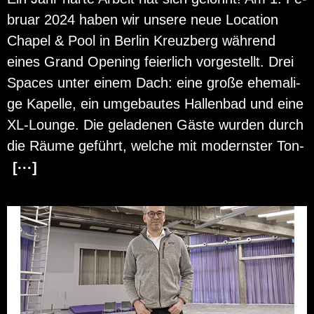
bru­ar 2024 haben wir un­se­re neue Lo­ca­ti­on
Cha­pel & Pool in Ber­lin Kreuz­berg wäh­rend
eines Grand Opening fei­er­lich vor­ge­stellt. Drei
Spaces unter einem Dach: eine große ehe­ma­li­
ge Ka­pel­le, ein um­ge­bau­tes Hal­len­bad und eine
XL-Lounge. Die ge­la­de­nen Gäste wur­den durch
die Räume ge­führt, wel­che mit mo­derns­ter Ton-
[···]