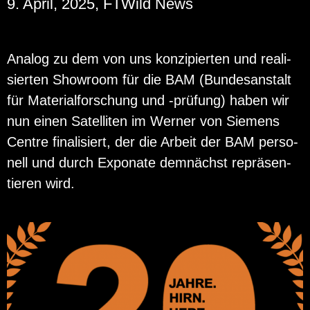
9. April, 2025, FTWild News
Ana­log zu dem von uns kon­zi­pier­ten und rea­li­
sier­ten Show­room für die BAM (Bun­des­an­stalt
für Ma­te­ri­al­for­schung und -prü­fung) haben wir
nun einen Sa­tel­li­ten im Wer­ner von Sie­mens
Cent­re fi­na­li­siert, der die Ar­beit der BAM per­so­
nell und durch Ex­po­na­te dem­nächst re­prä­sen­
tie­ren wird.