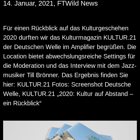
14. Januar, 2021, FTWild News
Für einen Rück­blick auf das Kul­tur­ge­sche­hen
2020 durf­ten wir das Kul­tur­ma­ga­zin KUL­TUR.21
der Deut­schen Welle im Am­pli­fier be­grü­ßen. Die
Lo­ca­ti­on bie­tet ab­wechs­lungs­rei­che Set­tings für
die Mo­dera­ti­on und das In­ter­view mit dem Jazz­
mu­si­ker Till Brön­ner. Das Er­geb­nis fin­den Sie
hier: KUL­TUR.21 Fotos: Screen­shot Deut­sche
Welle, KUL­TUR.21 „2020: Kul­tur auf Ab­stand –
ein Rück­blick“