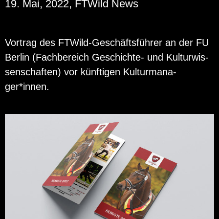
19. Mai, 2022, FTWild News
Vor­trag des FT­Wild-Ge­schäfts­füh­rer an der FU
Ber­lin (Fach­be­reich Ge­schich­te- und Kul­tur­wis­
sen­schaf­ten) vor künf­ti­gen Kul­tur­ma­na­
ger*innen.