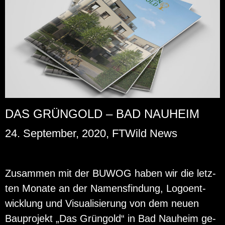
DAS GRÜNGOLD – BAD NAUHEIM
24. September, 2020, FTWild News
Zu­sam­men mit der BUWOG haben wir die letz­
ten Mo­na­te an der Na­mens­fin­dung, Lo­go­ent­
wick­lung und Vi­sua­li­sie­rung von dem neuen
Bau­pro­jekt „Das Grün­gold“ in Bad Nau­heim ge­