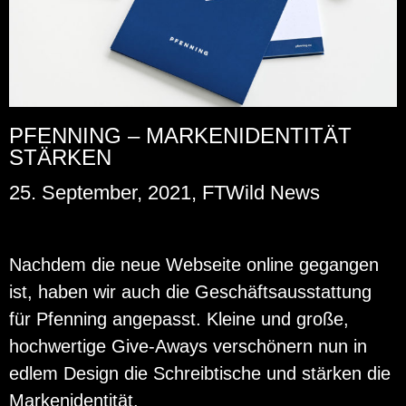
PFENNING – MARKENIDENTITÄT
STÄRKEN
25. September, 2021, FTWild News
Nach­dem die neue Web­sei­te on­line ge­gan­gen
ist, haben wir auch die Ge­schäfts­aus­stat­tung
für Pfen­ning an­ge­passt. Klei­ne und große,
hoch­wer­ti­ge Gi­ve-Aways ver­schö­nern nun in
edlem De­sign die Schreib­ti­sche und stär­ken die
Mar­ken­iden­ti­tät.