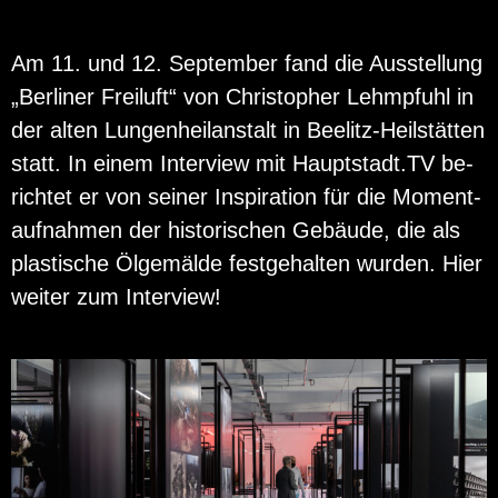
Am 11. und 12. Sep­tem­ber fand die Aus­stel­lung
„Ber­li­ner Frei­luft“ von Chris­to­pher Lehm­pfuhl in
der alten Lun­gen­heil­an­stalt in Bee­litz-Heil­stät­ten
statt. In einem In­ter­view mit Haupt­stadt.TV be­
rich­tet er von sei­ner In­spi­ra­ti­on für die Mo­ment­
auf­nah­men der his­to­ri­schen Ge­bäu­de, die als
plas­ti­sche Öl­ge­mäl­de fest­ge­hal­ten wur­den. Hier
wei­ter zum In­ter­view!