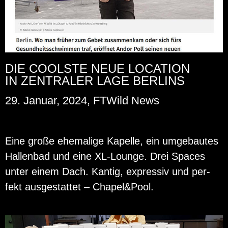
DIE COOLSTE NEUE LOCATION
IN ZENTRALER LAGE BERLINS
29. Januar, 2024, FTWild News
Eine große ehe­ma­li­ge Ka­pel­le, ein um­ge­bau­tes
Hal­len­bad und eine XL-Lounge. Drei Spaces
unter einem Dach. Kan­tig, ex­pres­siv und per­
fekt aus­ge­stat­tet – Cha­pel&Pool.