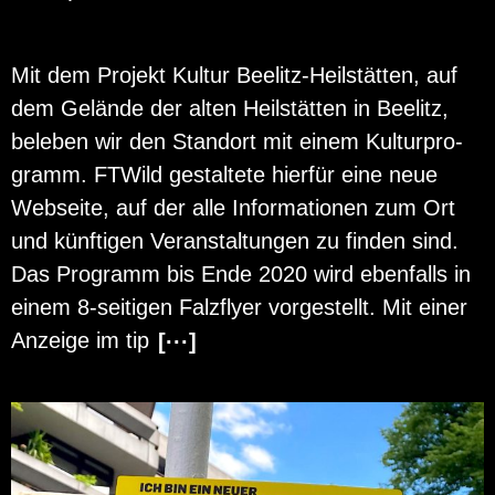
Mit dem Pro­jekt Kul­tur Bee­litz-Heil­stät­ten, auf
dem Ge­län­de der alten Heil­stät­ten in Bee­litz,
be­le­ben wir den Stand­ort mit einem Kul­tur­pro­
gramm. FT­Wild ge­stal­te­te hier­für eine neue
Web­sei­te, auf der alle In­for­ma­tio­nen zum Ort
und künf­ti­gen Ver­an­stal­tun­gen zu fin­den sind.
Das Pro­gramm bis Ende 2020 wird eben­falls in
einem 8-sei­ti­gen Falz­fly­er vor­ge­stellt. Mit einer
An­zei­ge im tip
[···]