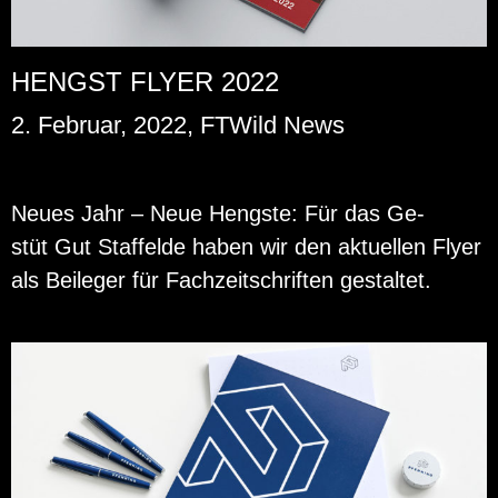
HENGST FLYER 2022
2. Februar, 2022, FTWild News
Neues Jahr – Neue Hengs­te: Für das Ge­
stüt Gut Staf­felde haben wir den ak­tu­el­len Flyer
als Bei­le­ger für Fach­zeit­schrif­ten ge­stal­tet.