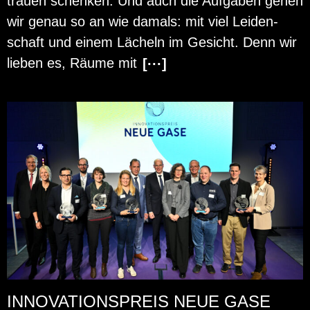
trau­en schen­ken. Und auch die Auf­ga­ben gehen
wir genau so an wie da­mals: mit viel Lei­den­
schaft und einem Lä­cheln im Ge­sicht. Denn wir
lie­ben es, Räume mit
[···]
INNOVATIONSPREIS NEUE GASE