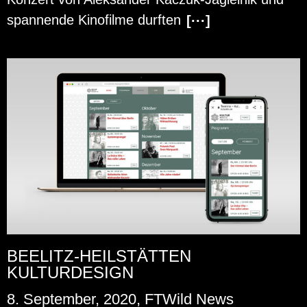
span­nen­de Ki­no­fil­me durf­ten
[···]
BEELITZ-HEILSTÄTTEN
KULTURDESIGN
8. September, 2020, FTWild News