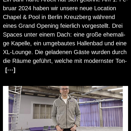
bru­ar 2024 haben wir un­se­re neue Lo­ca­ti­on
Cha­pel & Pool in Ber­lin Kreuz­berg wäh­rend
eines Grand Opening fei­er­lich vor­ge­stellt. Drei
Spaces unter einem Dach: eine große ehe­ma­li­
ge Ka­pel­le, ein um­ge­bau­tes Hal­len­bad und eine
XL-Lounge. Die ge­la­de­nen Gäste wur­den durch
die Räume ge­führt, wel­che mit mo­derns­ter Ton-
[···]