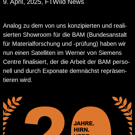
9. April, 2025, FTWild News
Ana­log zu dem von uns kon­zi­pier­ten und rea­li­
sier­ten Show­room für die BAM (Bun­des­an­stalt
für Ma­te­ri­al­for­schung und -prü­fung) haben wir
nun einen Sa­tel­li­ten im Wer­ner von Sie­mens
Cent­re fi­na­li­siert, der die Ar­beit der BAM per­so­
nell und durch Ex­po­na­te dem­nächst re­prä­sen­
tie­ren wird.