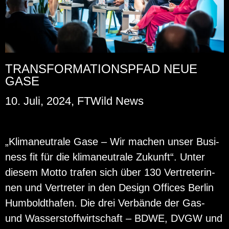
TRANSFORMATIONSPFAD NEUE
GASE
10. Juli, 2024, FTWild News
„Kli­ma­neu­tra­le Gase – Wir ma­chen unser Busi­
ness fit für die kli­ma­neu­tra­le Zu­kunft“. Unter
die­sem Motto tra­fen sich über 130 Ver­tre­te­rin­
nen und Ver­tre­ter in den De­sign Of­fices Ber­lin
Hum­bold­tha­fen. Die drei Ver­bän­de der Gas-
und Was­ser­stoff­wirt­schaft – BDWE, DVGW und