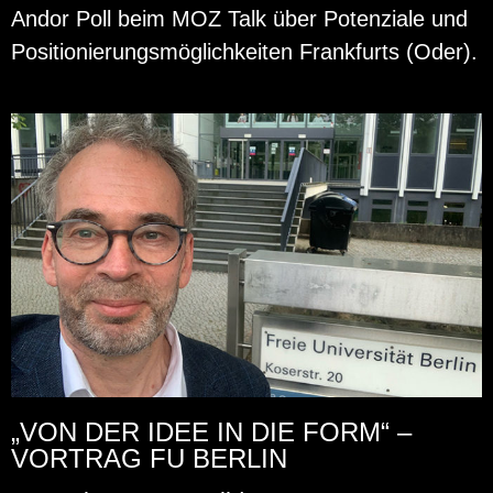
Andor Poll beim MOZ Talk über Po­ten­zia­le und
Po­si­tio­nie­rungs­mög­lich­kei­ten Frank­furts (Oder).
„VON DER IDEE IN DIE FORM“ –
VORTRAG FU BERLIN