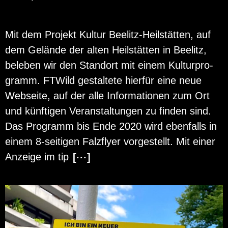
Mit dem Pro­jekt Kul­tur Bee­litz-Heil­stät­ten, auf
dem Ge­län­de der alten Heil­stät­ten in Bee­litz,
be­le­ben wir den Stand­ort mit einem Kul­tur­pro­
gramm. FT­Wild ge­stal­te­te hier­für eine neue
Web­sei­te, auf der alle In­for­ma­tio­nen zum Ort
und künf­ti­gen Ver­an­stal­tun­gen zu fin­den sind.
Das Pro­gramm bis Ende 2020 wird eben­falls in
einem 8-sei­ti­gen Falz­fly­er vor­ge­stellt. Mit einer
An­zei­ge im tip
[···]