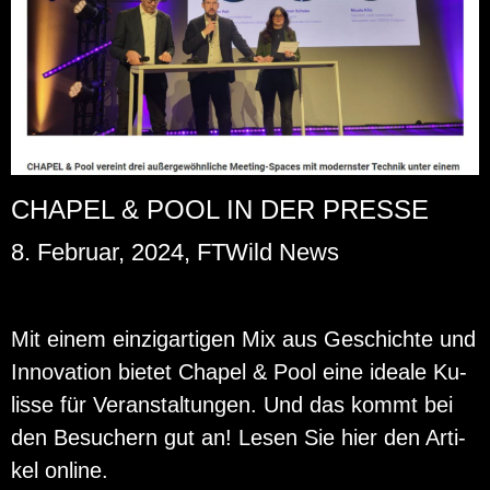
CHAPEL & POOL IN DER PRESSE
8. Februar, 2024, FTWild News
Mit einem ein­zig­ar­ti­gen Mix aus Ge­schich­te und
In­no­va­ti­on bie­tet Cha­pel & Pool eine idea­le Ku­
lis­se für Ver­an­stal­tun­gen. Und das kommt bei
den Be­su­chern gut an! Lesen Sie hier den Ar­ti­
kel on­line.