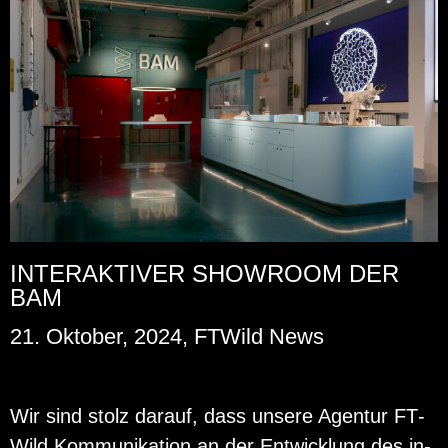
INTERAKTIVER SHOWROOM DER
BAM
21. Oktober, 2024, FTWild News
Wir sind stolz dar­auf, dass un­se­re Agen­tur FT­
Wild Kom­mu­ni­ka­ti­on an der Ent­wick­lung des in­