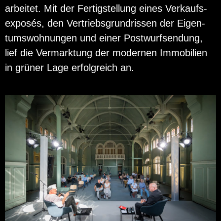
ar­bei­tet. Mit der Fer­tig­stel­lung eines Ver­kaufs­
ex­posés, den Ver­triebs­grund­ris­sen der Ei­gen­
tums­woh­nun­gen und einer Post­wurf­sen­dung,
lief die Ver­mark­tung der mo­der­nen Im­mo­bi­li­en
in grü­ner Lage er­folg­reich an.