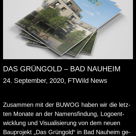
DAS GRÜNGOLD – BAD NAUHEIM
24. September, 2020, FTWild News
Zu­sam­men mit der BUWOG haben wir die letz­
ten Mo­na­te an der Na­mens­fin­dung, Lo­go­ent­
wick­lung und Vi­sua­li­sie­rung von dem neuen
Bau­pro­jekt „Das Grün­gold“ in Bad Nau­heim ge­