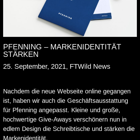
PFENNING – MARKENIDENTITÄT
STÄRKEN
25. September, 2021, FTWild News
Nach­dem die neue Web­sei­te on­line ge­gan­gen
ist, haben wir auch die Ge­schäfts­aus­stat­tung
für Pfen­ning an­ge­passt. Klei­ne und große,
hoch­wer­ti­ge Gi­ve-Aways ver­schö­nern nun in
edlem De­sign die Schreib­ti­sche und stär­ken die
Mar­ken­iden­ti­tät.