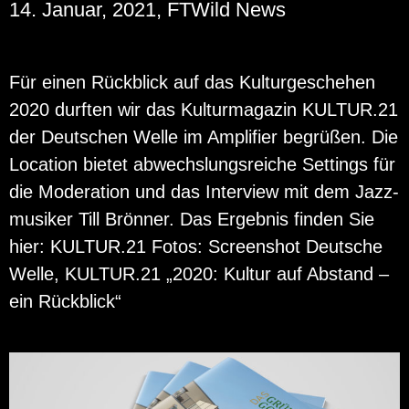
14. Januar, 2021, FTWild News
Für einen Rück­blick auf das Kul­tur­ge­sche­hen
2020 durf­ten wir das Kul­tur­ma­ga­zin KUL­TUR.21
der Deut­schen Welle im Am­pli­fier be­grü­ßen. Die
Lo­ca­ti­on bie­tet ab­wechs­lungs­rei­che Set­tings für
die Mo­dera­ti­on und das In­ter­view mit dem Jazz­
mu­si­ker Till Brön­ner. Das Er­geb­nis fin­den Sie
hier: KUL­TUR.21 Fotos: Screen­shot Deut­sche
Welle, KUL­TUR.21 „2020: Kul­tur auf Ab­stand –
ein Rück­blick“