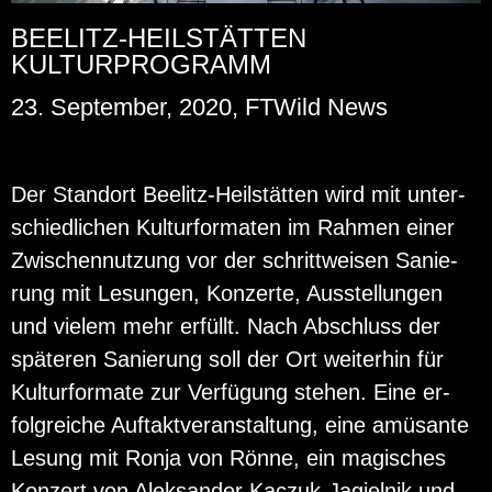
BEELITZ-HEILSTÄTTEN
KULTURPROGRAMM
23. September, 2020, FTWild News
Der Stand­ort Bee­litz-Heil­stät­ten wird mit un­ter­
schied­li­chen Kul­tur­for­ma­ten im Rah­men einer
Zwi­schen­nut­zung vor der schritt­wei­sen Sa­nie­
rung mit Le­sun­gen, Kon­zer­te, Aus­stel­lun­gen
und vie­lem mehr er­füllt. Nach Ab­schluss der
spä­te­ren Sa­nie­rung soll der Ort wei­ter­hin für
Kul­tur­for­ma­te zur Ver­fü­gung ste­hen. Eine er­
folg­rei­che Auf­takt­ver­an­stal­tung, eine amü­san­te
Le­sung mit Ronja von Rönne, ein ma­gi­sches
Kon­zert von Aleksan­der Kac­zuk-Ja­giel­nik und