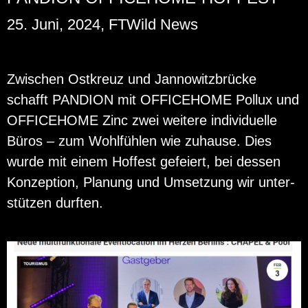
25. Juni, 2024, FTWild News
Zwi­schen Ost­kreuz und Jan­no­witz­brü­cke
schafft PAN­DI­ON mit OF­FICE­HO­ME Pol­lux und
OF­FICE­HO­ME Zinc zwei wei­te­re in­di­vi­du­el­le
Büros – zum Wohl­füh­len wie zu­hau­se. Dies
wurde mit einem Hof­fest ge­fei­ert, bei des­sen
Kon­zep­ti­on, Pla­nung und Um­set­zung wir un­ter­
stüt­zen durf­ten.