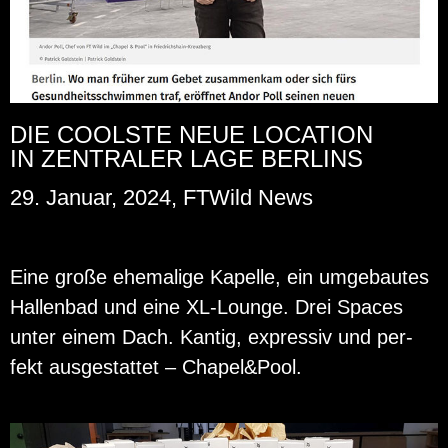
DIE COOLSTE NEUE LOCATION
IN ZENTRALER LAGE BERLINS
29. Januar, 2024, FTWild News
Eine große ehe­ma­li­ge Ka­pel­le, ein um­ge­bau­tes
Hal­len­bad und eine XL-Lounge. Drei Spaces
unter einem Dach. Kan­tig, ex­pres­siv und per­
fekt aus­ge­stat­tet – Cha­pel&Pool.