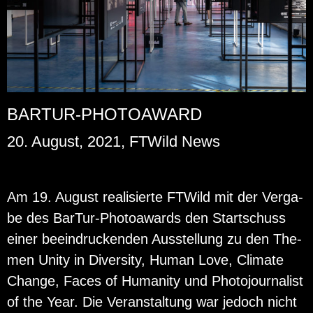
BARTUR-PHOTOAWARD
20. August, 2021, FTWild News
Am 19. Au­gust rea­li­sier­te FT­Wild mit der Ver­ga­
be des Bar­Tur-Pho­to­awards den Start­schuss
einer be­ein­dru­cken­den Aus­stel­lung zu den The­
men Unity in Di­ver­si­ty, Human Love, Cli­ma­te
Chan­ge, Faces of Hu­ma­ni­ty und Pho­to­jour­na­list
of the Year. Die Ver­an­stal­tung war je­doch nicht