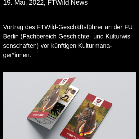
19. Mai, 2022, FTWild News
Vor­trag des FT­Wild-Ge­schäfts­füh­rer an der FU
Ber­lin (Fach­be­reich Ge­schich­te- und Kul­tur­wis­
sen­schaf­ten) vor künf­ti­gen Kul­tur­ma­na­
ger*innen.