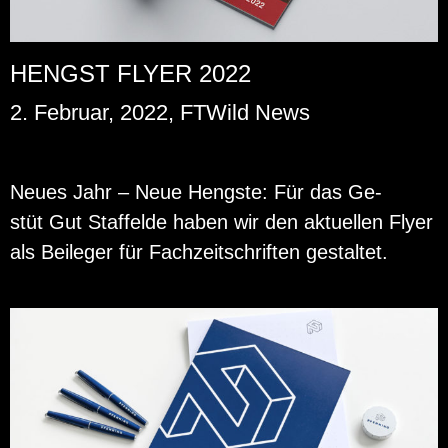
HENGST FLYER 2022
2. Februar, 2022, FTWild News
Neues Jahr – Neue Hengs­te: Für das Ge­
stüt Gut Staf­felde haben wir den ak­tu­el­len Flyer
als Bei­le­ger für Fach­zeit­schrif­ten ge­stal­tet.