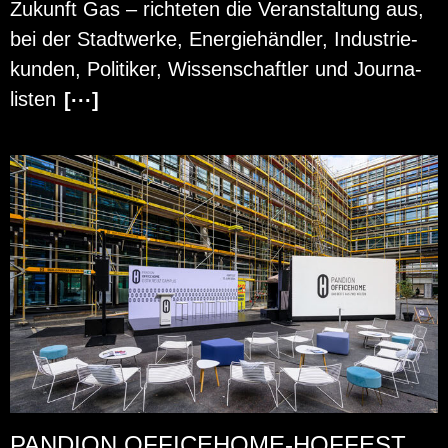
Zu­kunft Gas – rich­te­ten die Ver­an­stal­tung aus,
bei der Stadt­wer­ke, En­er­gie­händ­ler, In­dus­trie­
kun­den, Po­li­ti­ker, Wis­sen­schaft­ler und Jour­na­
lis­ten
[···]
PANDION OFFICEHOME-HOFFEST