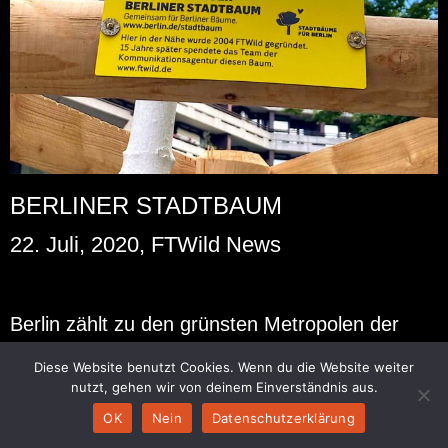
BERLINER STADTBAUM
22. Juli, 2020, FTWild News
Ber­lin zählt zu den grüns­ten Me­tro­po­len der
Welt, in Zei­ten des Kli­ma­wan­dels ist es wich­tig
Diese Website benutzt Cookies. Wenn du die Website weiter
die Luft­qua­li­tät in Städ­ten wei­ter zu stei­gern.
nutzt, gehen wir von deinem Einverständnis aus.
Bäume sind in die­ser Hin­sicht wahre Hel­den, sie
OK
Nein
Datenschutzerklärung
ver­bes­sern das Klima, fil­tern den Fein­staub und