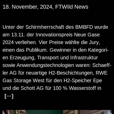
18. November, 2024, FTWild News
Unter der Schirm­herr­schaft des BMBFD wurde
am 13.11. der In­no­va­ti­ons­preis Neue Gase
2024 ver­lie­hen. Vier Prei­se wähl­te die Jury,
einen das Pu­bli­kum. Ge­win­ner in den Ka­te­go­ri­
en Er­zeu­gung, Trans­port und In­fra­struk­tur
sowie An­wen­dungs­tech­no­lo­gi­en waren: Scha­eff­
ler AG für neu­ar­ti­ge H2-Be­schich­tun­gen, RWE
Gas Sto­r­a­ge West für den H2-Spei­cher Epe
und die Schott AG für 100 % Was­ser­stoff in
[···]