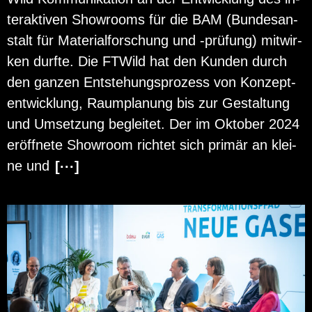
ter­ak­ti­ven Show­rooms für die BAM (Bun­des­an­
stalt für Ma­te­ri­al­for­schung und -prü­fung) mit­wir­
ken durf­te. Die FT­Wild hat den Kun­den durch
den gan­zen Ent­ste­hungs­pro­zess von Kon­zept­
ent­wick­lung, Raum­pla­nung bis zur Ge­stal­tung
und Um­set­zung be­glei­tet. Der im Ok­to­ber 2024
er­öff­ne­te Show­room rich­tet sich pri­mär an klei­
ne und
[···]