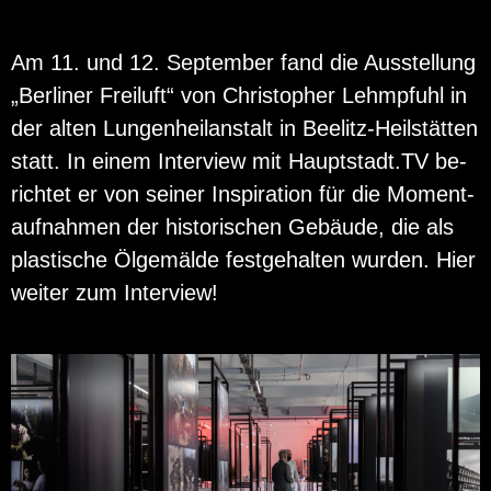
Am 11. und 12. Sep­tem­ber fand die Aus­stel­lung
„Ber­li­ner Frei­luft“ von Chris­to­pher Lehm­pfuhl in
der alten Lun­gen­heil­an­stalt in Bee­litz-Heil­stät­ten
statt. In einem In­ter­view mit Haupt­stadt.TV be­
rich­tet er von sei­ner In­spi­ra­ti­on für die Mo­ment­
auf­nah­men der his­to­ri­schen Ge­bäu­de, die als
plas­ti­sche Öl­ge­mäl­de fest­ge­hal­ten wur­den. Hier
wei­ter zum In­ter­view!