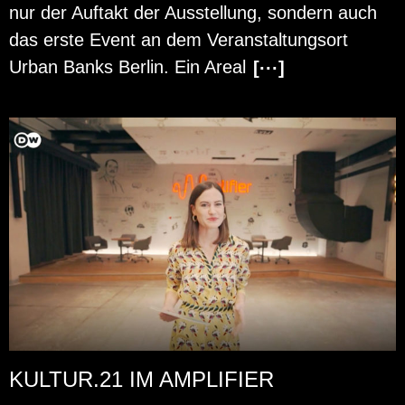
nur der Auf­takt der Aus­stel­lung, son­dern auch
das erste Event an dem Ver­an­stal­tungs­ort
Urban Banks Ber­lin. Ein Areal
[···]
KULTUR.21 IM AMPLIFIER