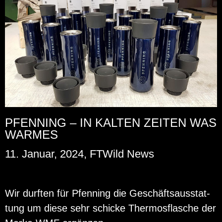
PFENNING – IN KALTEN ZEITEN WAS
WARMES
11. Januar, 2024, FTWild News
Wir durf­ten für Pfen­ning die Ge­schäfts­aus­stat­
tung um diese sehr schi­cke Ther­mos­fla­sche der