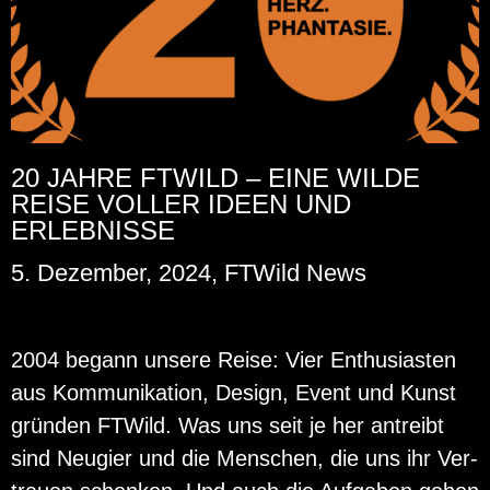
20 JAHRE FTWILD – EINE WILDE
REISE VOLLER IDEEN UND
ERLEBNISSE
5. Dezember, 2024, FTWild News
2004 be­gann un­se­re Reise: Vier En­thu­si­as­ten
aus Kom­mu­ni­ka­ti­on, De­sign, Event und Kunst
grün­den FT­Wild. Was uns seit je her an­treibt
sind Neu­gier und die Men­schen, die uns ihr Ver­