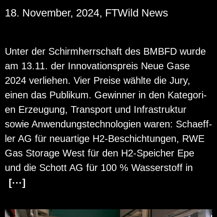
18. November, 2024, FTWild News
Unter der Schirm­herr­schaft des BMBFD wurde
am 13.11. der In­no­va­ti­ons­preis Neue Gase
2024 ver­lie­hen. Vier Prei­se wähl­te die Jury,
einen das Pu­bli­kum. Ge­win­ner in den Ka­te­go­ri­
en Er­zeu­gung, Trans­port und In­fra­struk­tur
sowie An­wen­dungs­tech­no­lo­gi­en waren: Scha­eff­
ler AG für neu­ar­ti­ge H2-Be­schich­tun­gen, RWE
Gas Sto­r­a­ge West für den H2-Spei­cher Epe
und die Schott AG für 100 % Was­ser­stoff in
[···]