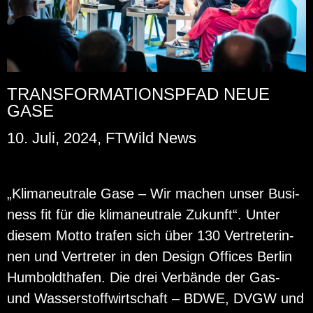
TRANSFORMATIONSPFAD NEUE
GASE
10. Juli, 2024, FTWild News
„Kli­ma­neu­tra­le Gase – Wir ma­chen unser Busi­
ness fit für die kli­ma­neu­tra­le Zu­kunft“. Unter
die­sem Motto tra­fen sich über 130 Ver­tre­te­rin­
nen und Ver­tre­ter in den De­sign Of­fices Ber­lin
Hum­bold­tha­fen. Die drei Ver­bän­de der Gas-
und Was­ser­stoff­wirt­schaft – BDWE, DVGW und