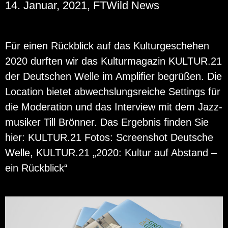
14. Januar, 2021, FTWild News
Für einen Rück­blick auf das Kul­tur­ge­sche­hen
2020 durf­ten wir das Kul­tur­ma­ga­zin KUL­TUR.21
der Deut­schen Welle im Am­pli­fier be­grü­ßen. Die
Lo­ca­ti­on bie­tet ab­wechs­lungs­rei­che Set­tings für
die Mo­dera­ti­on und das In­ter­view mit dem Jazz­
mu­si­ker Till Brön­ner. Das Er­geb­nis fin­den Sie
hier: KUL­TUR.21 Fotos: Screen­shot Deut­sche
Welle, KUL­TUR.21 „2020: Kul­tur auf Ab­stand –
ein Rück­blick“