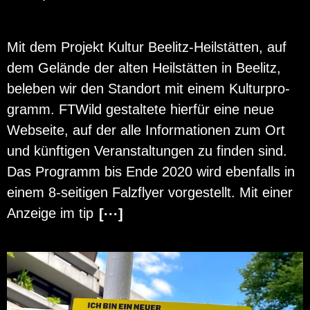
Mit dem Pro­jekt Kul­tur Bee­litz-Heil­stät­ten, auf
dem Ge­län­de der alten Heil­stät­ten in Bee­litz,
be­le­ben wir den Stand­ort mit einem Kul­tur­pro­
gramm. FT­Wild ge­stal­te­te hier­für eine neue
Web­sei­te, auf der alle In­for­ma­tio­nen zum Ort
und künf­ti­gen Ver­an­stal­tun­gen zu fin­den sind.
Das Pro­gramm bis Ende 2020 wird eben­falls in
einem 8-sei­ti­gen Falz­fly­er vor­ge­stellt. Mit einer
An­zei­ge im tip
[···]