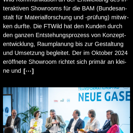
ter­ak­ti­ven Show­rooms für die BAM (Bun­des­an­
stalt für Ma­te­ri­al­for­schung und -prü­fung) mit­wir­
ken durf­te. Die FT­Wild hat den Kun­den durch
den gan­zen Ent­ste­hungs­pro­zess von Kon­zept­
ent­wick­lung, Raum­pla­nung bis zur Ge­stal­tung
und Um­set­zung be­glei­tet. Der im Ok­to­ber 2024
er­öff­ne­te Show­room rich­tet sich pri­mär an klei­
ne und
[···]