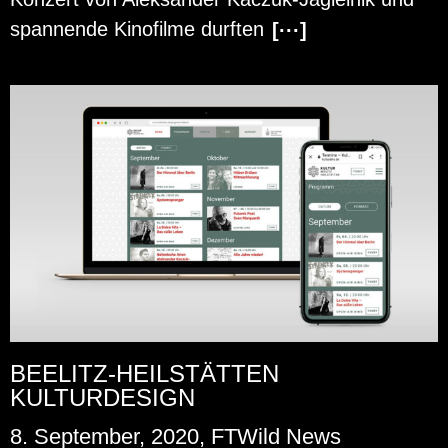
span­nen­de Ki­no­fil­me durf­ten
[···]
BEELITZ-HEILSTÄTTEN
KULTURDESIGN
8. September, 2020, FTWild News