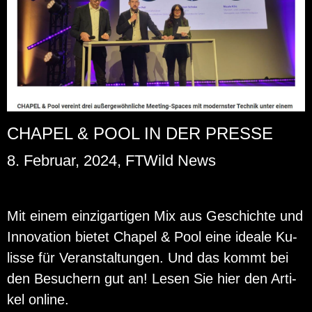
CHAPEL & POOL IN DER PRESSE
8. Februar, 2024, FTWild News
Mit einem ein­zig­ar­ti­gen Mix aus Ge­schich­te und
In­no­va­ti­on bie­tet Cha­pel & Pool eine idea­le Ku­
lis­se für Ver­an­stal­tun­gen. Und das kommt bei
den Be­su­chern gut an! Lesen Sie hier den Ar­ti­
kel on­line.