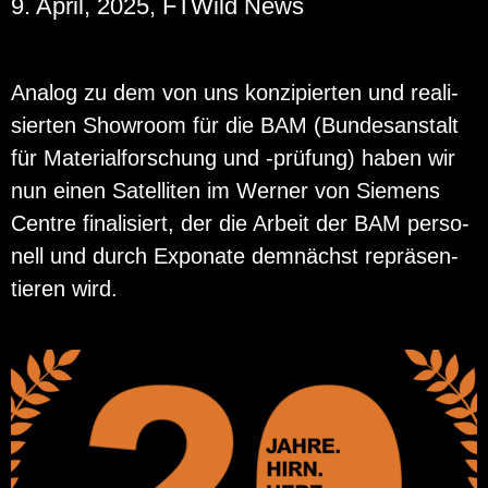
9. April, 2025, FTWild News
Ana­log zu dem von uns kon­zi­pier­ten und rea­li­
sier­ten Show­room für die BAM (Bun­des­an­stalt
für Ma­te­ri­al­for­schung und -prü­fung) haben wir
nun einen Sa­tel­li­ten im Wer­ner von Sie­mens
Cent­re fi­na­li­siert, der die Ar­beit der BAM per­so­
nell und durch Ex­po­na­te dem­nächst re­prä­sen­
tie­ren wird.