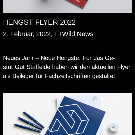
HENGST FLYER 2022
2. Februar, 2022, FTWild News
Neues Jahr – Neue Hengs­te: Für das Ge­
stüt Gut Staf­felde haben wir den ak­tu­el­len Flyer
als Bei­le­ger für Fach­zeit­schrif­ten ge­stal­tet.