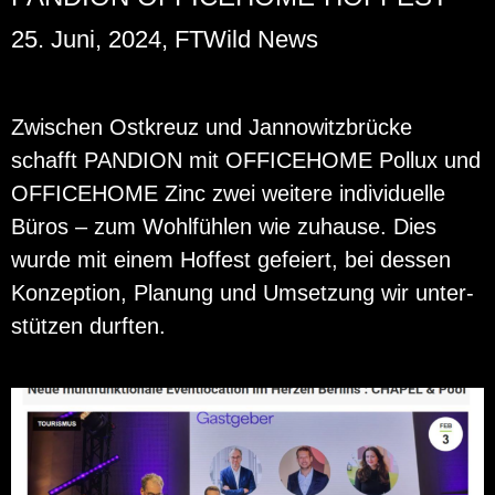
25. Juni, 2024, FTWild News
Zwi­schen Ost­kreuz und Jan­no­witz­brü­cke
schafft PAN­DI­ON mit OF­FICE­HO­ME Pol­lux und
OF­FICE­HO­ME Zinc zwei wei­te­re in­di­vi­du­el­le
Büros – zum Wohl­füh­len wie zu­hau­se. Dies
wurde mit einem Hof­fest ge­fei­ert, bei des­sen
Kon­zep­ti­on, Pla­nung und Um­set­zung wir un­ter­
stüt­zen durf­ten.