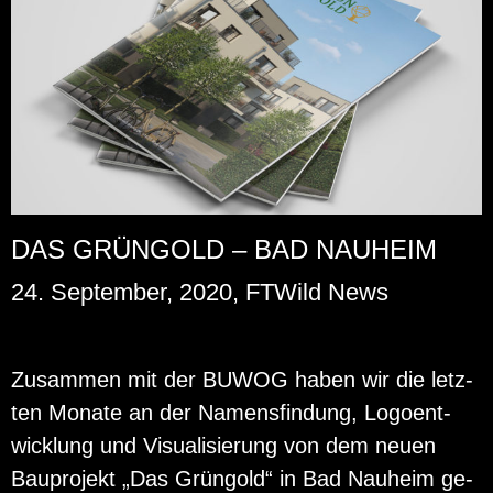
DAS GRÜNGOLD – BAD NAUHEIM
24. September, 2020, FTWild News
Zu­sam­men mit der BUWOG haben wir die letz­
ten Mo­na­te an der Na­mens­fin­dung, Lo­go­ent­
wick­lung und Vi­sua­li­sie­rung von dem neuen
Bau­pro­jekt „Das Grün­gold“ in Bad Nau­heim ge­