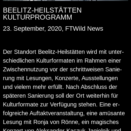
BEELITZ-HEILSTÄTTEN
KULTURPROGRAMM
23. September, 2020, FTWild News
Der Stand­ort Bee­litz-Heil­stät­ten wird mit un­ter­
schied­li­chen Kul­tur­for­ma­ten im Rah­men einer
Zwi­schen­nut­zung vor der schritt­wei­sen Sa­nie­
rung mit Le­sun­gen, Kon­zer­te, Aus­stel­lun­gen
und vie­lem mehr er­füllt. Nach Ab­schluss der
spä­te­ren Sa­nie­rung soll der Ort wei­ter­hin für
Kul­tur­for­ma­te zur Ver­fü­gung ste­hen. Eine er­
folg­rei­che Auf­takt­ver­an­stal­tung, eine amü­san­te
Le­sung mit Ronja von Rönne, ein ma­gi­sches
Kon­zert von Aleksan­der Kac­zuk-Ja­giel­nik und