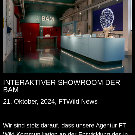
INTERAKTIVER SHOWROOM DER
BAM
21. Oktober, 2024, FTWild News
Wir sind stolz dar­auf, dass un­se­re Agen­tur FT­
Wild Kom­mu­ni­ka­ti­on an der Ent­wick­lung des in­