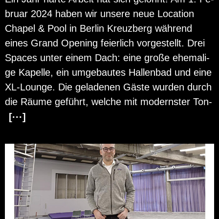
bru­ar 2024 haben wir un­se­re neue Lo­ca­ti­on
Cha­pel & Pool in Ber­lin Kreuz­berg wäh­rend
eines Grand Opening fei­er­lich vor­ge­stellt. Drei
Spaces unter einem Dach: eine große ehe­ma­li­
ge Ka­pel­le, ein um­ge­bau­tes Hal­len­bad und eine
XL-Lounge. Die ge­la­de­nen Gäste wur­den durch
die Räume ge­führt, wel­che mit mo­derns­ter Ton-
[···]