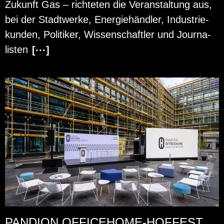
Zu­kunft Gas – rich­te­ten die Ver­an­stal­tung aus,
bei der Stadt­wer­ke, En­er­gie­händ­ler, In­dus­trie­
kun­den, Po­li­ti­ker, Wis­sen­schaft­ler und Jour­na­
lis­ten
[···]
PANDION OFFICEHOME-HOFFEST