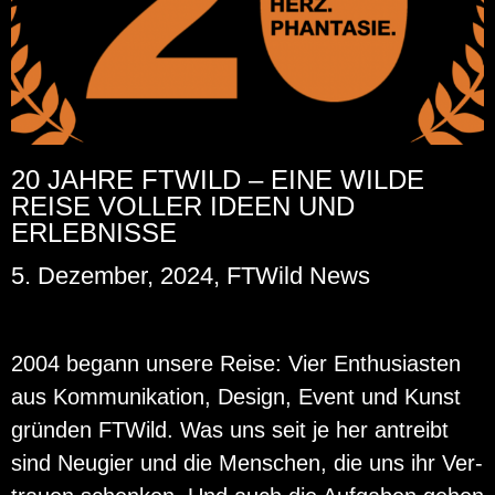
20 JAHRE FTWILD – EINE WILDE
REISE VOLLER IDEEN UND
ERLEBNISSE
5. Dezember, 2024, FTWild News
2004 be­gann un­se­re Reise: Vier En­thu­si­as­ten
aus Kom­mu­ni­ka­ti­on, De­sign, Event und Kunst
grün­den FT­Wild. Was uns seit je her an­treibt
sind Neu­gier und die Men­schen, die uns ihr Ver­