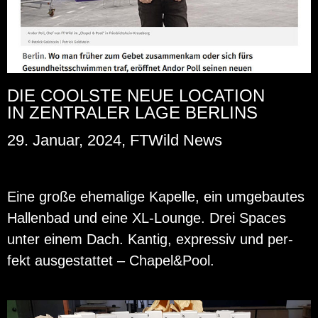
DIE COOLSTE NEUE LOCATION
IN ZENTRALER LAGE BERLINS
29. Januar, 2024, FTWild News
Eine große ehe­ma­li­ge Ka­pel­le, ein um­ge­bau­tes
Hal­len­bad und eine XL-Lounge. Drei Spaces
unter einem Dach. Kan­tig, ex­pres­siv und per­
fekt aus­ge­stat­tet – Cha­pel&Pool.