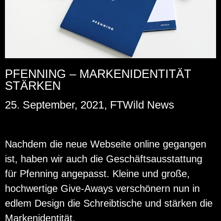
PFENNING – MARKENIDENTITÄT
STÄRKEN
25. September, 2021, FTWild News
Nach­dem die neue Web­sei­te on­line ge­gan­gen
ist, haben wir auch die Ge­schäfts­aus­stat­tung
für Pfen­ning an­ge­passt. Klei­ne und große,
hoch­wer­ti­ge Gi­ve-Aways ver­schö­nern nun in
edlem De­sign die Schreib­ti­sche und stär­ken die
Mar­ken­iden­ti­tät.