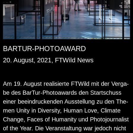
BARTUR-PHOTOAWARD
20. August, 2021, FTWild News
Am 19. Au­gust rea­li­sier­te FT­Wild mit der Ver­ga­
be des Bar­Tur-Pho­to­awards den Start­schuss
einer be­ein­dru­cken­den Aus­stel­lung zu den The­
men Unity in Di­ver­si­ty, Human Love, Cli­ma­te
Chan­ge, Faces of Hu­ma­ni­ty und Pho­to­jour­na­list
of the Year. Die Ver­an­stal­tung war je­doch nicht