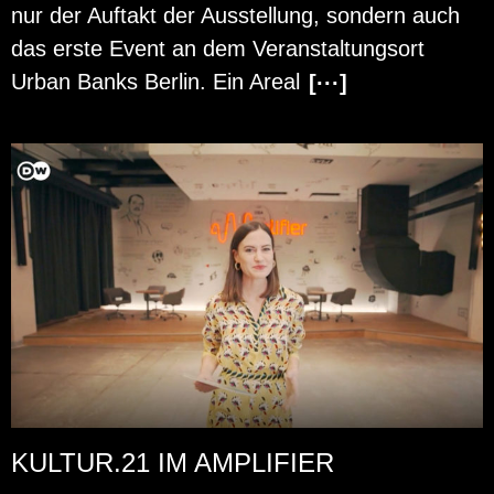
nur der Auf­takt der Aus­stel­lung, son­dern auch
das erste Event an dem Ver­an­stal­tungs­ort
Urban Banks Ber­lin. Ein Areal
[···]
KULTUR.21 IM AMPLIFIER