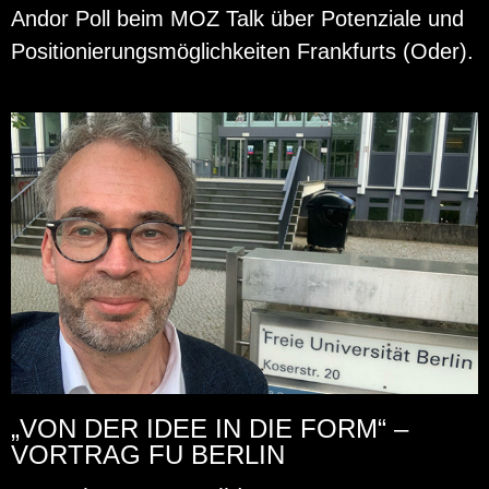
Andor Poll beim MOZ Talk über Po­ten­zia­le und
Po­si­tio­nie­rungs­mög­lich­kei­ten Frank­furts (Oder).
„VON DER IDEE IN DIE FORM“ –
VORTRAG FU BERLIN