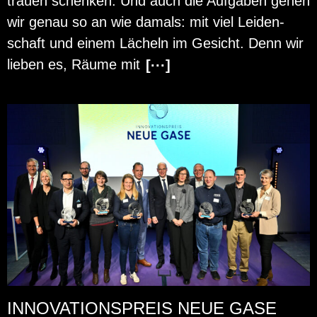
trau­en schen­ken. Und auch die Auf­ga­ben gehen
wir genau so an wie da­mals: mit viel Lei­den­
schaft und einem Lä­cheln im Ge­sicht. Denn wir
lie­ben es, Räume mit
[···]
INNOVATIONSPREIS NEUE GASE