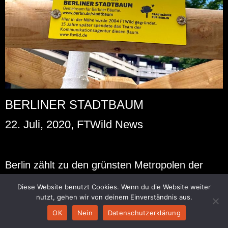
BERLINER STADTBAUM
22. Juli, 2020, FTWild News
Ber­lin zählt zu den grüns­ten Me­tro­po­len der
Welt, in Zei­ten des Kli­ma­wan­dels ist es wich­tig
Diese Website benutzt Cookies. Wenn du die Website weiter
die Luft­qua­li­tät in Städ­ten wei­ter zu stei­gern.
nutzt, gehen wir von deinem Einverständnis aus.
Bäume sind in die­ser Hin­sicht wahre Hel­den, sie
OK
Nein
Datenschutzerklärung
ver­bes­sern das Klima, fil­tern den Fein­staub und