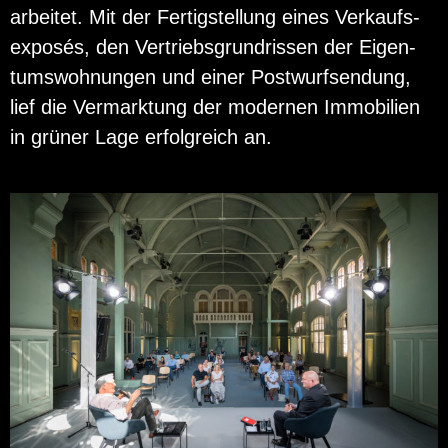
ar­bei­tet. Mit der Fer­tig­stel­lung eines Ver­kaufs­
ex­posés, den Ver­triebs­grund­ris­sen der Ei­gen­
tums­woh­nun­gen und einer Post­wurf­sen­dung,
lief die Ver­mark­tung der mo­der­nen Im­mo­bi­li­en
in grü­ner Lage er­folg­reich an.