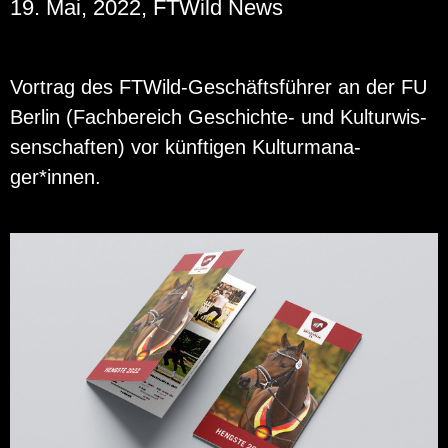
19. Mai, 2022, FTWild News
Vor­trag des FT­Wild-Ge­schäfts­füh­rer an der FU
Ber­lin (Fach­be­reich Ge­schich­te- und Kul­tur­wis­
sen­schaf­ten) vor künf­ti­gen Kul­tur­ma­na­
ger*innen.