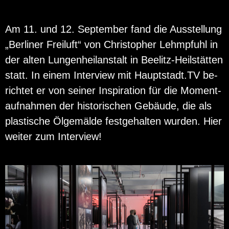
Am 11. und 12. Sep­tem­ber fand die Aus­stel­lung
„Ber­li­ner Frei­luft“ von Chris­to­pher Lehm­pfuhl in
der alten Lun­gen­heil­an­stalt in Bee­litz-Heil­stät­ten
statt. In einem In­ter­view mit Haupt­stadt.TV be­
rich­tet er von sei­ner In­spi­ra­ti­on für die Mo­ment­
auf­nah­men der his­to­ri­schen Ge­bäu­de, die als
plas­ti­sche Öl­ge­mäl­de fest­ge­hal­ten wur­den. Hier
wei­ter zum In­ter­view!