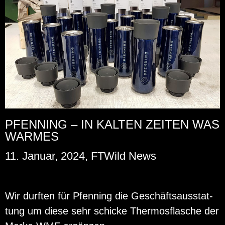
PFENNING – IN KALTEN ZEITEN WAS
WARMES
11. Januar, 2024, FTWild News
Wir durf­ten für Pfen­ning die Ge­schäfts­aus­stat­
tung um diese sehr schi­cke Ther­mos­fla­sche der