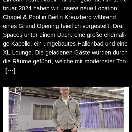
bru­ar 2024 haben wir un­se­re neue Lo­ca­ti­on
Cha­pel & Pool in Ber­lin Kreuz­berg wäh­rend
eines Grand Opening fei­er­lich vor­ge­stellt. Drei
Spaces unter einem Dach: eine große ehe­ma­li­
ge Ka­pel­le, ein um­ge­bau­tes Hal­len­bad und eine
XL-Lounge. Die ge­la­de­nen Gäste wur­den durch
die Räume ge­führt, wel­che mit mo­derns­ter Ton-
[···]