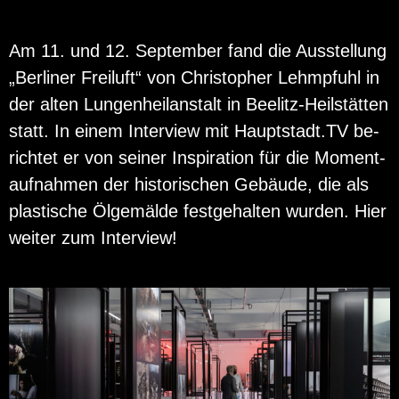
Am 11. und 12. Sep­tem­ber fand die Aus­stel­lung
„Ber­li­ner Frei­luft“ von Chris­to­pher Lehm­pfuhl in
der alten Lun­gen­heil­an­stalt in Bee­litz-Heil­stät­ten
statt. In einem In­ter­view mit Haupt­stadt.TV be­
rich­tet er von sei­ner In­spi­ra­ti­on für die Mo­ment­
auf­nah­men der his­to­ri­schen Ge­bäu­de, die als
plas­ti­sche Öl­ge­mäl­de fest­ge­hal­ten wur­den. Hier
wei­ter zum In­ter­view!