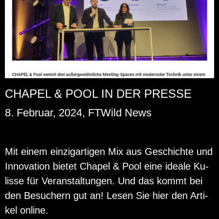
CHAPEL & POOL IN DER PRESSE
8. Februar, 2024, FTWild News
Mit einem ein­zig­ar­ti­gen Mix aus Ge­schich­te und
In­no­va­ti­on bie­tet Cha­pel & Pool eine idea­le Ku­
lis­se für Ver­an­stal­tun­gen. Und das kommt bei
den Be­su­chern gut an! Lesen Sie hier den Ar­ti­
kel on­line.