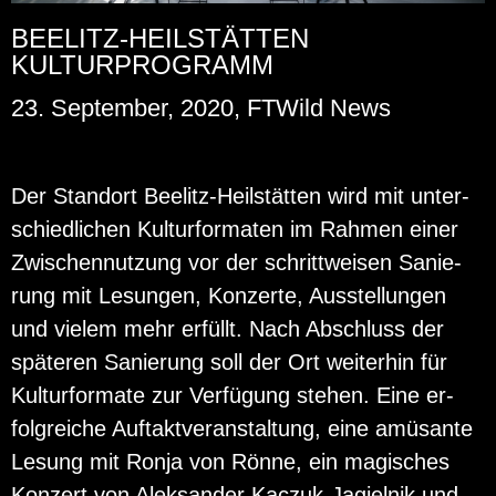
BEELITZ-HEILSTÄTTEN
KULTURPROGRAMM
23. September, 2020, FTWild News
Der Stand­ort Bee­litz-Heil­stät­ten wird mit un­ter­
schied­li­chen Kul­tur­for­ma­ten im Rah­men einer
Zwi­schen­nut­zung vor der schritt­wei­sen Sa­nie­
rung mit Le­sun­gen, Kon­zer­te, Aus­stel­lun­gen
und vie­lem mehr er­füllt. Nach Ab­schluss der
spä­te­ren Sa­nie­rung soll der Ort wei­ter­hin für
Kul­tur­for­ma­te zur Ver­fü­gung ste­hen. Eine er­
folg­rei­che Auf­takt­ver­an­stal­tung, eine amü­san­te
Le­sung mit Ronja von Rönne, ein ma­gi­sches
Kon­zert von Aleksan­der Kac­zuk-Ja­giel­nik und