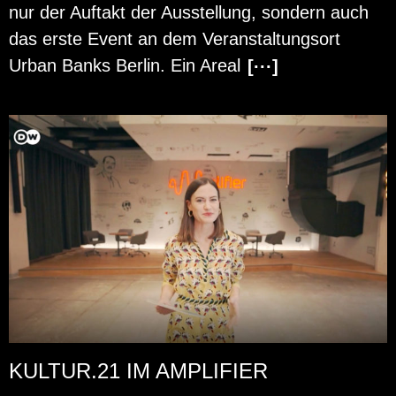
nur der Auf­takt der Aus­stel­lung, son­dern auch
das erste Event an dem Ver­an­stal­tungs­ort
Urban Banks Ber­lin. Ein Areal
[···]
KULTUR.21 IM AMPLIFIER