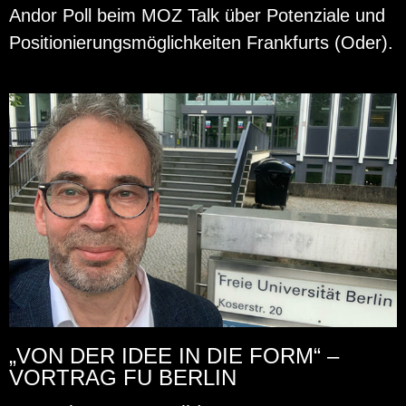
Andor Poll beim MOZ Talk über Po­ten­zia­le und
Po­si­tio­nie­rungs­mög­lich­kei­ten Frank­furts (Oder).
„VON DER IDEE IN DIE FORM“ –
VORTRAG FU BERLIN