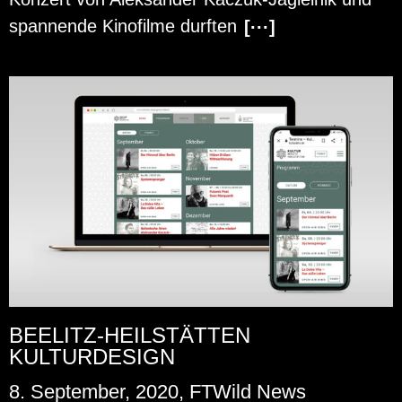
span­nen­de Ki­no­fil­me durf­ten
[···]
BEELITZ-HEILSTÄTTEN
KULTURDESIGN
8. September, 2020, FTWild News