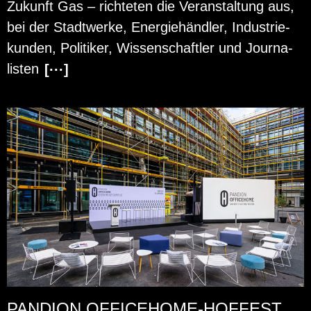
Zu­kunft Gas – rich­te­ten die Ver­an­stal­tung aus,
bei der Stadt­wer­ke, En­er­gie­händ­ler, In­dus­trie­
kun­den, Po­li­ti­ker, Wis­sen­schaft­ler und Jour­na­
lis­ten
[···]
PANDION OFFICEHOME-HOFFEST