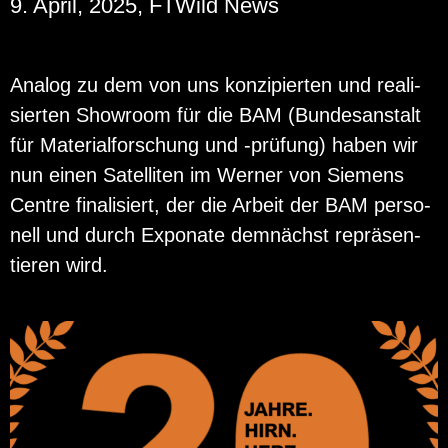
9. April, 2025, FTWild News
Ana­log zu dem von uns kon­zi­pier­ten und rea­li­
sier­ten Show­room für die BAM (Bun­des­an­stalt
für Ma­te­ri­al­for­schung und -prü­fung) haben wir
nun einen Sa­tel­li­ten im Wer­ner von Sie­mens
Cent­re fi­na­li­siert, der die Ar­beit der BAM per­so­
nell und durch Ex­po­na­te dem­nächst re­prä­sen­
tie­ren wird.