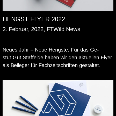
HENGST FLYER 2022
2. Februar, 2022, FTWild News
Neues Jahr – Neue Hengs­te: Für das Ge­
stüt Gut Staf­felde haben wir den ak­tu­el­len Flyer
als Bei­le­ger für Fach­zeit­schrif­ten ge­stal­tet.