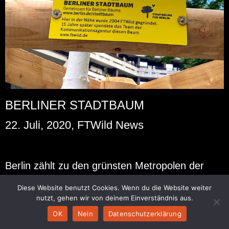
BERLINER STADTBAUM
22. Juli, 2020, FTWild News
Ber­lin zählt zu den grüns­ten Me­tro­po­len der
Welt, in Zei­ten des Kli­ma­wan­dels ist es wich­tig
Diese Website benutzt Cookies. Wenn du die Website weiter
die Luft­qua­li­tät in Städ­ten wei­ter zu stei­gern.
nutzt, gehen wir von deinem Einverständnis aus.
Bäume sind in die­ser Hin­sicht wahre Hel­den, sie
OK
Nein
Datenschutzerklärung
ver­bes­sern das Klima, fil­tern den Fein­staub und