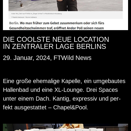
DIE COOLSTE NEUE LOCATION
IN ZENTRALER LAGE BERLINS
29. Januar, 2024, FTWild News
Eine große ehe­ma­li­ge Ka­pel­le, ein um­ge­bau­tes
Hal­len­bad und eine XL-Lounge. Drei Spaces
unter einem Dach. Kan­tig, ex­pres­siv und per­
fekt aus­ge­stat­tet – Cha­pel&Pool.