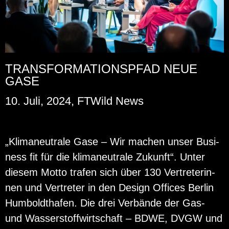
TRANSFORMATIONSPFAD NEUE
GASE
10. Juli, 2024, FTWild News
„Kli­ma­neu­tra­le Gase – Wir ma­chen unser Busi­
ness fit für die kli­ma­neu­tra­le Zu­kunft“. Unter
die­sem Motto tra­fen sich über 130 Ver­tre­te­rin­
nen und Ver­tre­ter in den De­sign Of­fices Ber­lin
Hum­bold­tha­fen. Die drei Ver­bän­de der Gas-
und Was­ser­stoff­wirt­schaft – BDWE, DVGW und