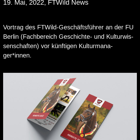
19. Mai, 2022, FTWild News
Vor­trag des FT­Wild-Ge­schäfts­füh­rer an der FU
Ber­lin (Fach­be­reich Ge­schich­te- und Kul­tur­wis­
sen­schaf­ten) vor künf­ti­gen Kul­tur­ma­na­
ger*innen.