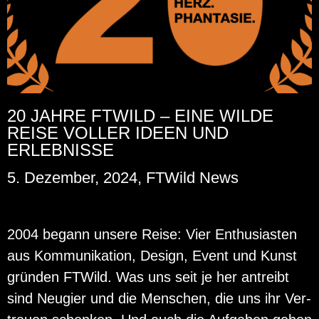
20 JAHRE FTWILD – EINE WILDE
REISE VOLLER IDEEN UND
ERLEBNISSE
5. Dezember, 2024, FTWild News
2004 be­gann un­se­re Reise: Vier En­thu­si­as­ten
aus Kom­mu­ni­ka­ti­on, De­sign, Event und Kunst
grün­den FT­Wild. Was uns seit je her an­treibt
sind Neu­gier und die Men­schen, die uns ihr Ver­