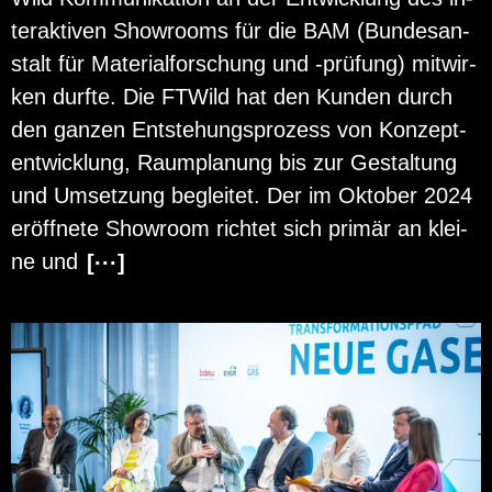
ter­ak­ti­ven Show­rooms für die BAM (Bun­des­an­
stalt für Ma­te­ri­al­for­schung und -prü­fung) mit­wir­
ken durf­te. Die FT­Wild hat den Kun­den durch
den gan­zen Ent­ste­hungs­pro­zess von Kon­zept­
ent­wick­lung, Raum­pla­nung bis zur Ge­stal­tung
und Um­set­zung be­glei­tet. Der im Ok­to­ber 2024
er­öff­ne­te Show­room rich­tet sich pri­mär an klei­
ne und
[···]