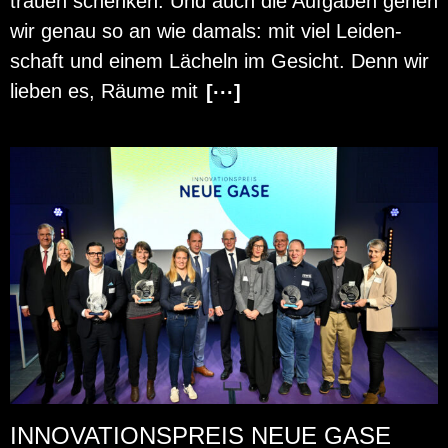
trau­en schen­ken. Und auch die Auf­ga­ben gehen
wir genau so an wie da­mals: mit viel Lei­den­
schaft und einem Lä­cheln im Ge­sicht. Denn wir
lie­ben es, Räume mit
[···]
INNOVATIONSPREIS NEUE GASE