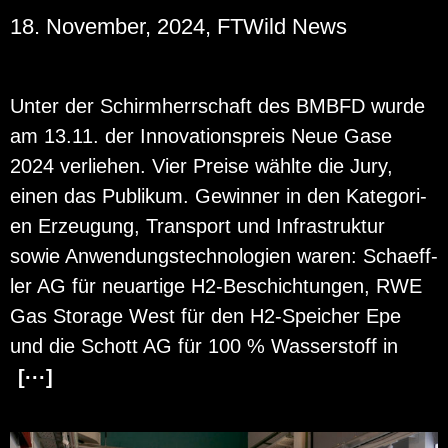
18. November, 2024, FTWild News
Unter der Schirm­herr­schaft des BMBFD wurde
am 13.11. der In­no­va­ti­ons­preis Neue Gase
2024 ver­lie­hen. Vier Prei­se wähl­te die Jury,
einen das Pu­bli­kum. Ge­win­ner in den Ka­te­go­ri­
en Er­zeu­gung, Trans­port und In­fra­struk­tur
sowie An­wen­dungs­tech­no­lo­gi­en waren: Scha­eff­
ler AG für neu­ar­ti­ge H2-Be­schich­tun­gen, RWE
Gas Sto­r­a­ge West für den H2-Spei­cher Epe
und die Schott AG für 100 % Was­ser­stoff in
[···]