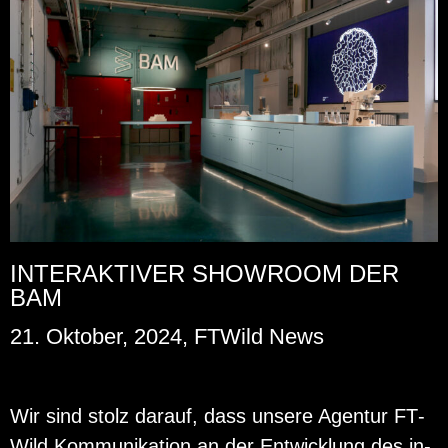
INTERAKTIVER SHOWROOM DER
BAM
21. Oktober, 2024, FTWild News
Wir sind stolz dar­auf, dass un­se­re Agen­tur FT­
Wild Kom­mu­ni­ka­ti­on an der Ent­wick­lung des in­