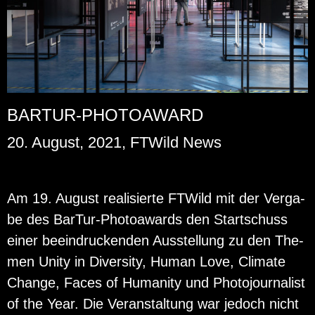
BARTUR-PHOTOAWARD
20. August, 2021, FTWild News
Am 19. Au­gust rea­li­sier­te FT­Wild mit der Ver­ga­
be des Bar­Tur-Pho­to­awards den Start­schuss
einer be­ein­dru­cken­den Aus­stel­lung zu den The­
men Unity in Di­ver­si­ty, Human Love, Cli­ma­te
Chan­ge, Faces of Hu­ma­ni­ty und Pho­to­jour­na­list
of the Year. Die Ver­an­stal­tung war je­doch nicht