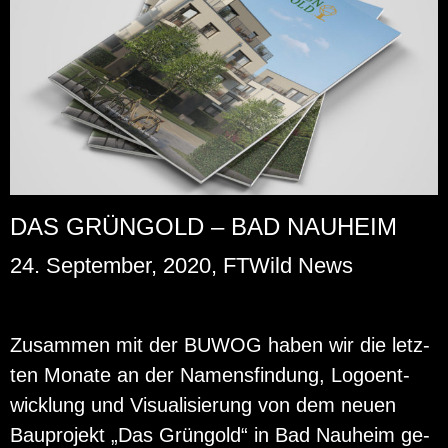
DAS GRÜNGOLD – BAD NAUHEIM
24. September, 2020, FTWild News
Zu­sam­men mit der BUWOG haben wir die letz­
ten Mo­na­te an der Na­mens­fin­dung, Lo­go­ent­
wick­lung und Vi­sua­li­sie­rung von dem neuen
Bau­pro­jekt „Das Grün­gold“ in Bad Nau­heim ge­