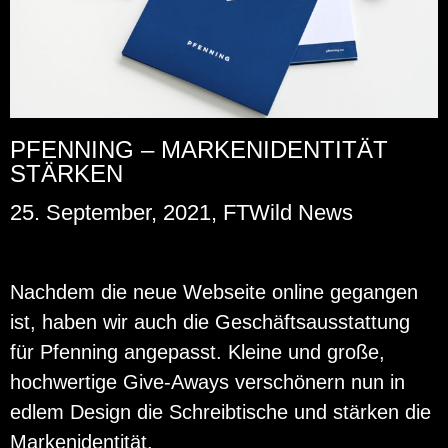
PFENNING – MARKENIDENTITÄT
STÄRKEN
25. September, 2021, FTWild News
Nach­dem die neue Web­sei­te on­line ge­gan­gen
ist, haben wir auch die Ge­schäfts­aus­stat­tung
für Pfen­ning an­ge­passt. Klei­ne und große,
hoch­wer­ti­ge Gi­ve-Aways ver­schö­nern nun in
edlem De­sign die Schreib­ti­sche und stär­ken die
Mar­ken­iden­ti­tät.