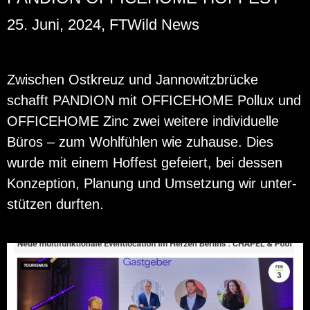
25. Juni, 2024, FTWild News
Zwi­schen Ost­kreuz und Jan­no­witz­brü­cke
schafft PAN­DI­ON mit OF­FICE­HO­ME Pol­lux und
OF­FICE­HO­ME Zinc zwei wei­te­re in­di­vi­du­el­le
Büros – zum Wohl­füh­len wie zu­hau­se. Dies
wurde mit einem Hof­fest ge­fei­ert, bei des­sen
Kon­zep­ti­on, Pla­nung und Um­set­zung wir un­ter­
stüt­zen durf­ten.