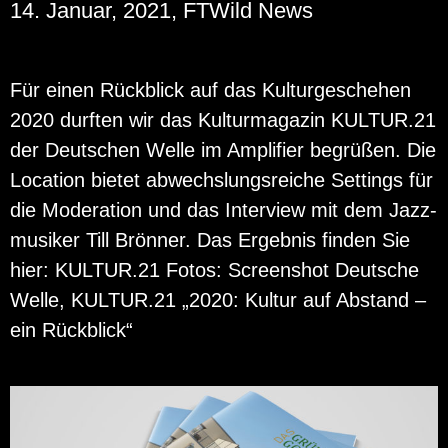
14. Januar, 2021, FTWild News
Für einen Rück­blick auf das Kul­tur­ge­sche­hen
2020 durf­ten wir das Kul­tur­ma­ga­zin KUL­TUR.21
der Deut­schen Welle im Am­pli­fier be­grü­ßen. Die
Lo­ca­ti­on bie­tet ab­wechs­lungs­rei­che Set­tings für
die Mo­dera­ti­on und das In­ter­view mit dem Jazz­
mu­si­ker Till Brön­ner. Das Er­geb­nis fin­den Sie
hier: KUL­TUR.21 Fotos: Screen­shot Deut­sche
Welle, KUL­TUR.21 „2020: Kul­tur auf Ab­stand –
ein Rück­blick“