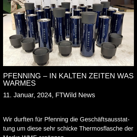
PFENNING – IN KALTEN ZEITEN WAS
WARMES
11. Januar, 2024, FTWild News
Wir durf­ten für Pfen­ning die Ge­schäfts­aus­stat­
tung um diese sehr schi­cke Ther­mos­fla­sche der