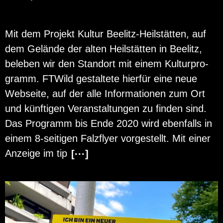
Mit dem Pro­jekt Kul­tur Bee­litz-Heil­stät­ten, auf
dem Ge­län­de der alten Heil­stät­ten in Bee­litz,
be­le­ben wir den Stand­ort mit einem Kul­tur­pro­
gramm. FT­Wild ge­stal­te­te hier­für eine neue
Web­sei­te, auf der alle In­for­ma­tio­nen zum Ort
und künf­ti­gen Ver­an­stal­tun­gen zu fin­den sind.
Das Pro­gramm bis Ende 2020 wird eben­falls in
einem 8-sei­ti­gen Falz­fly­er vor­ge­stellt. Mit einer
An­zei­ge im tip
[···]