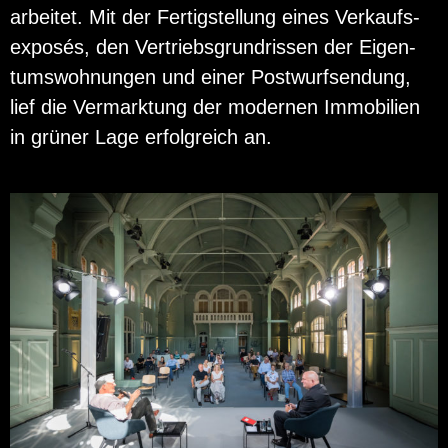
ar­bei­tet. Mit der Fer­tig­stel­lung eines Ver­kaufs­
ex­posés, den Ver­triebs­grund­ris­sen der Ei­gen­
tums­woh­nun­gen und einer Post­wurf­sen­dung,
lief die Ver­mark­tung der mo­der­nen Im­mo­bi­li­en
in grü­ner Lage er­folg­reich an.