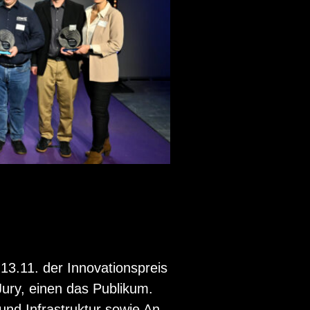
1. der In­no­va­ti­ons­preis
Jury, einen das Pu­bli­kum.
und In­fra­struk­tur sowie An­