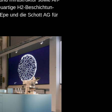
u­ar­ti­ge H2-Be­schich­tun­
 Epe und die Schott AG für