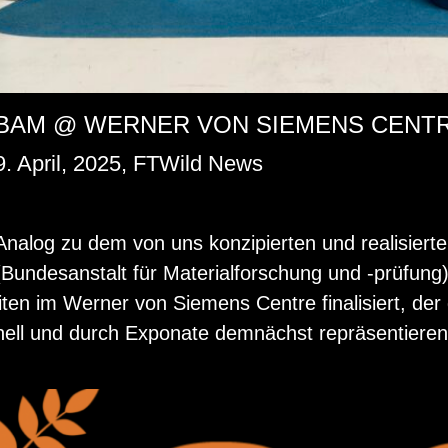
BAM @ WERNER VON SIEMENS CENT
9. April, 2025, FTWild News
Ana­log zu dem von uns kon­zi­pier­ten und rea­li­sie
(Bun­des­an­stalt für Ma­te­ri­al­for­schung und -prü­fu
li­ten im Wer­ner von Sie­mens Cent­re fi­na­li­siert, de
nell und durch Ex­po­na­te dem­nächst re­prä­sen­tie­ren