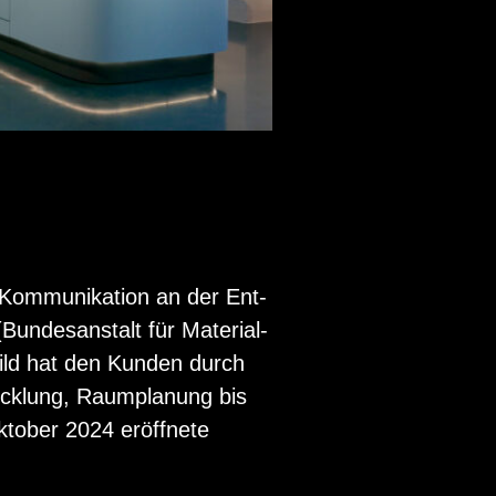
Kom­mu­ni­ka­ti­on an der Ent­
n­des­an­stalt für Ma­te­ri­al­
­Wild hat den Kun­den durch
ick­lung, Raum­pla­nung bis
to­ber 2024 er­öff­ne­te