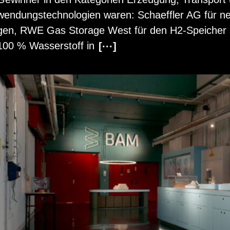
wen­dungs­tech­no­lo­gi­en waren: Scha­eff­ler AG für ne
gen, RWE Gas Sto­r­a­ge West für den H2-Spei­cher
100 % Was­ser­stoff in
[···]