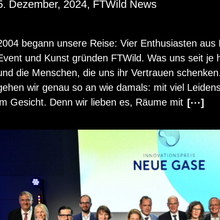
5. Dezember, 2024, FTWild News
2004 be­gann un­se­re Reise: Vier En­thu­si­as­ten aus K
Event und Kunst grün­den FT­Wild. Was uns seit je he
und die Men­schen, die uns ihr Ver­trau­en schen­ken
gehen wir genau so an wie da­mals: mit viel Lei­den
im Ge­sicht. Denn wir lie­ben es, Räume mit
[···]