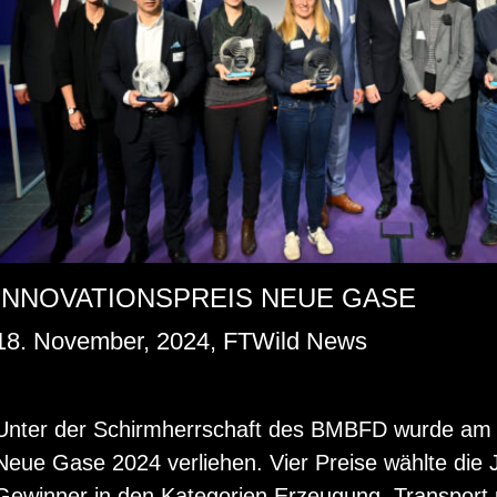
INNOVATIONSPREIS NEUE GASE
18. November, 2024, FTWild News
Unter der Schirm­herr­schaft des BMBFD wurde am 13.1
Neue Gase 2024 ver­lie­hen. Vier Prei­se wähl­te die 
Ge­win­ner in den Ka­te­go­ri­en Er­zeu­gung, Trans­port 