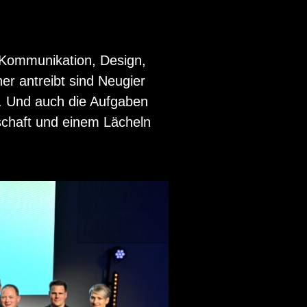
om­mu­ni­ka­ti­on, De­sign,
r an­treibt sind Neu­gier
. Und auch die Auf­ga­ben
­schaft und einem Lä­cheln