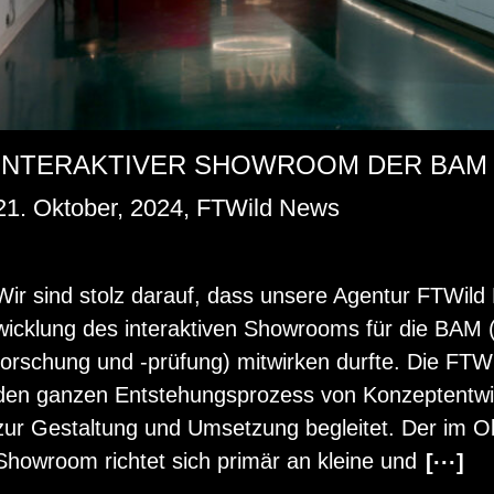
INTERAKTIVER SHOWROOM DER BAM
21. Oktober, 2024, FTWild News
Wir sind stolz dar­auf, dass un­se­re Agen­tur FT­Wild 
wick­lung des in­ter­ak­ti­ven Show­rooms für die BAM (Bu
for­schung und -prü­fung) mit­wir­ken durf­te. Die FT
den gan­zen Ent­ste­hungs­pro­zess von Kon­zept­ent­w
zur Ge­stal­tung und Um­set­zung be­glei­tet. Der im Ok­
Show­room rich­tet sich pri­mär an klei­ne und
[···]