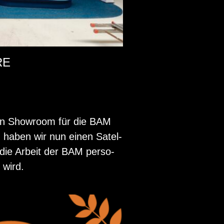
RE
r­ten Show­room für die BAM
ng) haben wir nun einen Sa­tel­
r die Ar­beit der BAM per­so­
 wird.